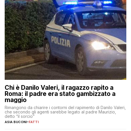
Chi è Danilo Valeri, il ragazzo rapito a
Roma: il padre era stato gambizzato a
maggio
Rimangono da chiarire i contorni del rapimento di Danilo Valeri,
che secondo gli agenti sarebbe legato al padre Maurizio,
detto “il sorcio”
ASIA BUCONI
-
FATTI