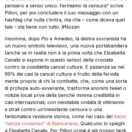
pensiero a senso unico. Fermiamo la censura” scrive
Pillon, per poi concludere il suo messaggio con un
hashtag che nulla c’entra, ma che – come diceva quel
tale – sta bene con tutto. #Nozan
Insomma, dopo Pio e Amedeo, la destra sovranista ha
un nuovo simbolo televisivo, una nuova portabandiera
(anche se in realtà non è la prima volta che Elisabetta
Canalis si espone in questo senso) della crociata
contro la cosiddetta cancel culture. E pazienza se nel
99% dei casi la cancel culture è frutto della fervida
mente proprio di chi la combatte, che, come una sorta
di profezia auto-avverante, trasforma anonimi tweet o
notizie locali prive della benché minima credibilità in
casi internazionali, con inevitabile ondata di vittimismo
e strali contro un’inesistente censura o una
fantomatica revisione storica, come nel caso del
bacio
“senza consenso” di Biancaneve
. Qualcuno lo spieghi
a Elisabetta Canalis. Per Pillon ormai è già troppo tardi.