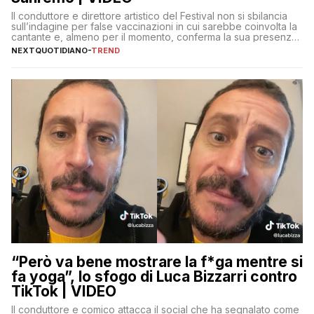
Il conduttore e direttore artistico del Festival non si sbilancia
sull’indagine per false vaccinazioni in cui sarebbe coinvolta la
cantante e, almeno per il momento, conferma la sua presenza
sul palco dell’Ariston
NEXTQUOTIDIANO
-
TREND
“Però va bene mostrare la f*ga mentre si
fa yoga”, lo sfogo di Luca Bizzarri contro
TikTok | VIDEO
Il conduttore e comico attacca il social che ha segnalato come