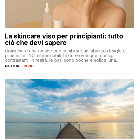
La skincare viso per principianti: tutto
ciò che devi sapere
Cominciare una routine può sembrare un labirinto di sigle e
promesse: INCI interminabili, texture ovunque, consigli
contrastanti. In realtà, le basi sono poche e solide: una
detersione delicata che non impoverisce, un’idratazione
NEXILIA
-
TREND
calibrata con sieri e creme ben formulati, e la fotoprotezione
ogni mattina per preservare i progressi. Da qui si costruisce
tutto il resto. […]