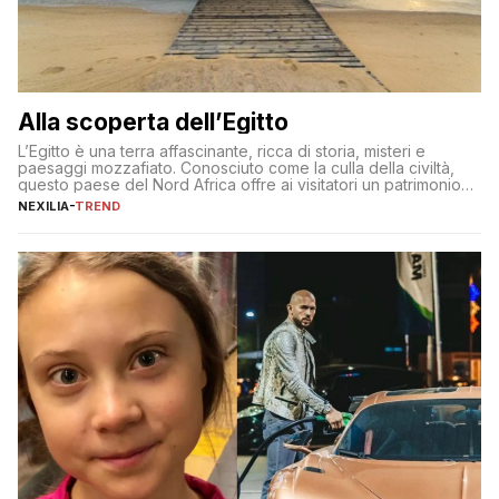
Alla scoperta dell’Egitto
L’Egitto è una terra affascinante, ricca di storia, misteri e
paesaggi mozzafiato. Conosciuto come la culla della civiltà,
questo paese del Nord Africa offre ai visitatori un patrimonio
culturale unico al mondo. Attraverso i millenni, l’Egitto è stato il
NEXILIA
-
TREND
crocevia di grandi civiltà e culture, che hanno lasciato tracce
indelebili nella sua architettura, nelle tradizioni […]