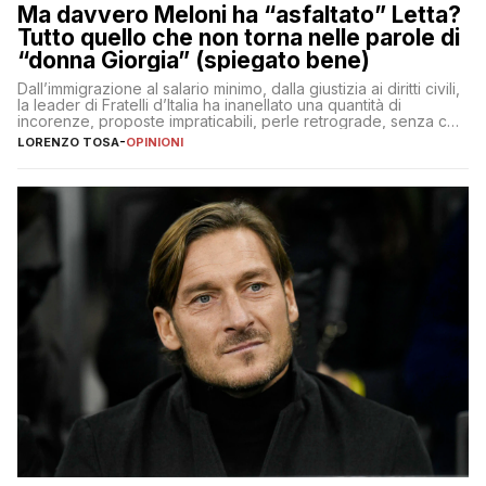
Ma davvero Meloni ha “asfaltato” Letta?
Tutto quello che non torna nelle parole di
“donna Giorgia” (spiegato bene)
Dall’immigrazione al salario minimo, dalla giustizia ai diritti civili,
la leader di Fratelli d’Italia ha inanellato una quantità di
incorenze, proposte impraticabili, perle retrograde, senza che
nessuno – a destra come a sinistra – glielo abbia fatto notare
LORENZO TOSA
-
OPINIONI