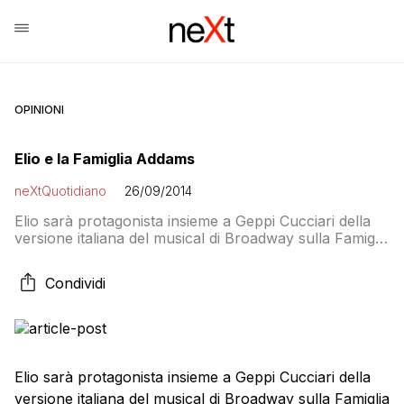
OPINIONI
Elio e la Famiglia Addams
neXtQuotidiano
26/09/2014
Elio sarà protagonista insieme a Geppi Cucciari della
versione italiana del musical di Broadway sulla Famiglia
Addams. Il tour debutterà il 17 ottobre 2014 a Milano
(Teatro della Luna), per fare tappa – tra gennaio e
Condividi
marzo 2015 – nelle città di Bologna (Teatro
Europauditorium), Torino (Teatro Colosseo), Roma
(Auditorium Conciliazione), Firenze (Teatro Verdi). La
[…]
Elio sarà protagonista insieme a Geppi Cucciari della
versione italiana del musical di Broadway sulla Famiglia