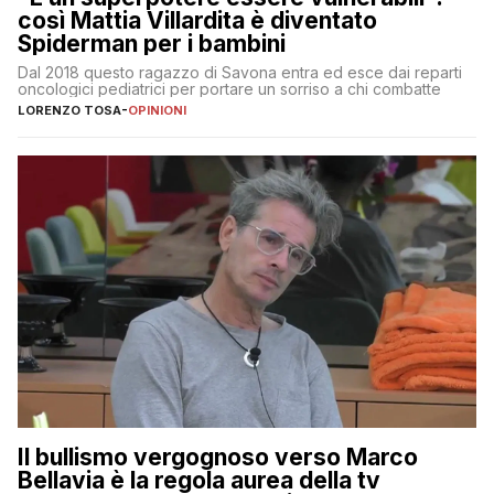
così Mattia Villardita è diventato
Spiderman per i bambini
Dal 2018 questo ragazzo di Savona entra ed esce dai reparti
oncologici pediatrici per portare un sorriso a chi combatte
LORENZO TOSA
-
OPINIONI
Il bullismo vergognoso verso Marco
Bellavia è la regola aurea della tv