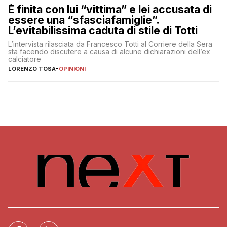
È finita con lui “vittima” e lei accusata di
essere una “sfasciafamiglie”.
L’evitabilissima caduta di stile di Totti
L’intervista rilasciata da Francesco Totti al Corriere della Sera
sta facendo discutere a causa di alcune dichiarazioni dell’ex
calciatore
LORENZO TOSA
-
OPINIONI