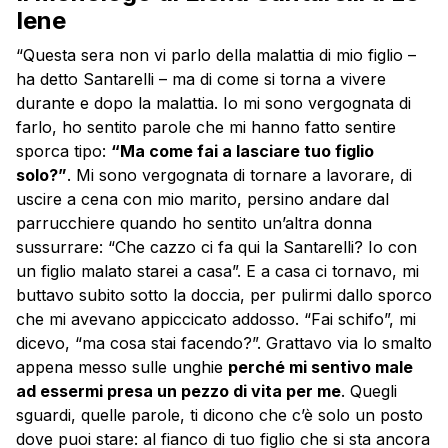
Iene
“Questa sera non vi parlo della malattia di mio figlio –
ha detto Santarelli – ma di come si torna a vivere
durante e dopo la malattia. Io mi sono vergognata di
farlo, ho sentito parole che mi hanno fatto sentire
sporca tipo:
“Ma come fai a lasciare tuo figlio
solo?”
. Mi sono vergognata di tornare a lavorare, di
uscire a cena con mio marito, persino andare dal
parrucchiere quando ho sentito un’altra donna
sussurrare: “Che cazzo ci fa qui la Santarelli? Io con
un figlio malato starei a casa”. E a casa ci tornavo, mi
buttavo subito sotto la doccia, per pulirmi dallo sporco
che mi avevano appiccicato addosso. “Fai schifo”, mi
dicevo, “ma cosa stai facendo?”. Grattavo via lo smalto
appena messo sulle unghie
perché mi sentivo male
ad essermi presa un pezzo di vita per me
. Quegli
sguardi, quelle parole, ti dicono che c’è solo un posto
dove puoi stare: al fianco di tuo figlio che si sta ancora