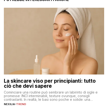
La skincare viso per principianti: tutto
ciò che devi sapere
Cominciare una routine può sembrare un labirinto di sigle e
promesse: INCI interminabili, texture ovunque, consigli
contrastanti. In realtà, le basi sono poche e solide: una
detersione delicata che non impoverisce, un’idratazione
NEXILIA
-
TREND
calibrata con sieri e creme ben formulati, e la fotoprotezione