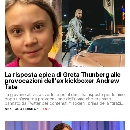
La risposta epica di Greta Thunberg alle
provocazioni dell’ex kickboxer Andrew
Tate
La giovane attivista svedese per il clima ha risposto per le rime
dopo un’assurda provocazione dell’uomo che era stato
bannato da Twitter per contenuti misogeni, prima della “grazia”
di Elon Musk
NEXTQUOTIDIANO
-
TREND