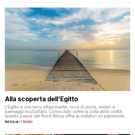
ogni mattina per preservare i progressi. Da qui si costruisce
tutto il resto. […]
Alla scoperta dell’Egitto
L’Egitto è una terra affascinante, ricca di storia, misteri e
paesaggi mozzafiato. Conosciuto come la culla della civiltà,
questo paese del Nord Africa offre ai visitatori un patrimonio
culturale unico al mondo. Attraverso i millenni, l’Egitto è stato il
NEXILIA
-
TREND
crocevia di grandi civiltà e culture, che hanno lasciato tracce
indelebili nella sua architettura, nelle tradizioni […]