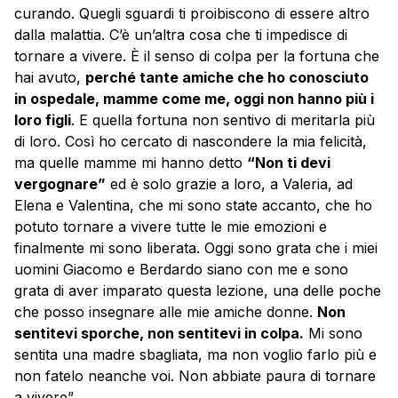
curando. Quegli sguardi ti proibiscono di essere altro
dalla malattia. C’è un’altra cosa che ti impedisce di
tornare a vivere. È il senso di colpa per la fortuna che
hai avuto,
perché tante amiche che ho conosciuto
in ospedale, mamme come me, oggi non hanno più i
loro figli
. E quella fortuna non sentivo di meritarla più
di loro. Così ho cercato di nascondere la mia felicità,
ma quelle mamme mi hanno detto
“Non ti devi
vergognare”
ed è solo grazie a loro, a Valeria, ad
Elena e Valentina, che mi sono state accanto, che ho
potuto tornare a vivere tutte le mie emozioni e
finalmente mi sono liberata. Oggi sono grata che i miei
uomini Giacomo e Berdardo siano con me e sono
grata di aver imparato questa lezione, una delle poche
che posso insegnare alle mie amiche donne.
Non
sentitevi sporche, non sentitevi in colpa.
Mi sono
sentita una madre sbagliata, ma non voglio farlo più e
non fatelo neanche voi. Non abbiate paura di tornare
a vivere”.