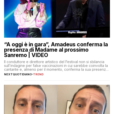
“A oggi è in gara”, Amadeus conferma la
presenza di Madame al prossimo
Sanremo | VIDEO
Il conduttore e direttore artistico del Festival non si sbilancia
sull’indagine per false vaccinazioni in cui sarebbe coinvolta la
cantante e, almeno per il momento, conferma la sua presenza
sul palco dell’Ariston
NEXTQUOTIDIANO
-
TREND