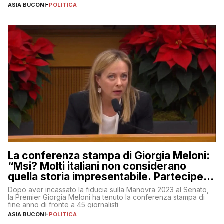
ASIA BUCONI
-
POLITICA
La conferenza stampa di Giorgia Meloni:
“Msi? Molti italiani non considerano
quella storia impresentabile. Parteciperò
al 25 aprile”
Dopo aver incassato la fiducia sulla Manovra 2023 al Senato,
la Premier Giorgia Meloni ha tenuto la conferenza stampa di
fine anno di fronte a 45 giornalisti
ASIA BUCONI
-
POLITICA