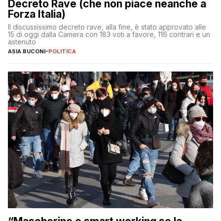
Decreto Rave (che non piace neanche a
Forza Italia)
Il discussissimo decreto rave, alla fine, è stato approvato alle
15 di oggi dalla Camera con 183 voti a favore, 116 contrari e un
astenuto
ASIA BUCONI
-
POLITICA