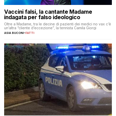
Vaccini falsi, la cantante Madame
indagata per falso ideologico
Oltre a Madame, tra le decine di pazienti dei medici no vax c’è
un’altra “cliente d’eccezione”, la tennista Camila Giorgi
ASIA BUCONI
-
FATTI