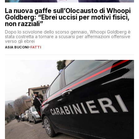
La nuova gaffe sull’Olocausto di Whoopi
Goldberg: “Ebrei uccisi per motivi fisici,
non razziali”
Dopo lo scivolone dello scorso gennaio, Whoopi Goldberg è
stata costretta a tornare a scusarsi per affermazioni offensive
verso gli ebrei
ASIA BUCONI
-
FATTI