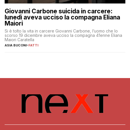
Giovanni Carbone suicida in carcere:
lunedì aveva ucciso la compagna Eliana
Maiori
Si è tolto la vita in carcere Giovanni Carbone, l’uomo che lo
scorso 19 dicembre aveva ucciso la compagna 41enne Eliana
Maiori Caratella
ASIA BUCONI
-
FATTI