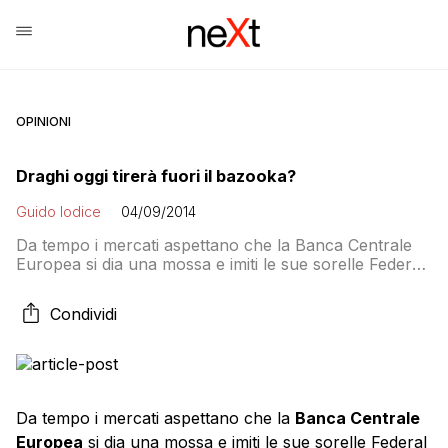
OPINIONI
Draghi oggi tirerà fuori il bazooka?
Guido Iodice
04/09/2014
Da tempo i mercati aspettano che la Banca Centrale
Europea si dia una mossa e imiti le sue sorelle Federal
Reserve, Bank of England e Bank of Japan
comprando in massa titoli di stato e privati. È il
Condividi
cosiddetto Quantitative Easing (alleggerimento
quantitativo) che in gergo viene ironicamente chiamato
“bazooka”. Ad invocarlo per primo fu […]
Da tempo i mercati aspettano che la
Banca Centrale
Europea
si dia una mossa e imiti le sue sorelle Federal