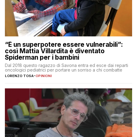
“È un superpotere essere vulnerabili”:
così Mattia Villardita è diventato
Spiderman per i bambini
Dal 2018 questo ragazzo di Savona entra ed esce dai reparti
oncologici pediatrici per portare un sorriso a chi combatte
LORENZO TOSA
-
OPINIONI