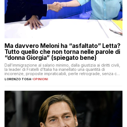
Ma davvero Meloni ha “asfaltato” Letta?
Tutto quello che non torna nelle parole di
“donna Giorgia” (spiegato bene)
Dall’immigrazione al salario minimo, dalla giustizia ai diritti civili,
la leader di Fratelli d’Italia ha inanellato una quantità di
incorenze, proposte impraticabili, perle retrograde, senza che
nessuno – a destra come a sinistra – glielo abbia fatto notare
LORENZO TOSA
-
OPINIONI