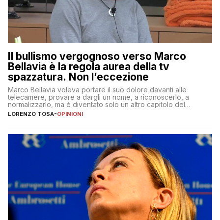
Il bullismo vergognoso verso Marco
Bellavia è la regola aurea della tv
spazzatura. Non l’eccezione
Marco Bellavia voleva portare il suo dolore davanti alle
telecamere, provare a dargli un nome, a riconoscerlo, a
normalizzarlo, ma è diventato solo un altro capitolo del
copione
LORENZO TOSA
-
OPINIONI