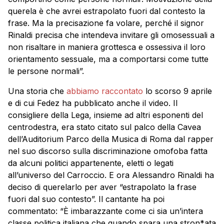
querela è che avrei estrapolato fuori dal contesto la
frase. Ma la precisazione fa volare, perché il signor
Rinaldi precisa che intendeva invitare gli omosessuali a
non risaltare in maniera grottesca e ossessiva il loro
orientamento sessuale, ma a comportarsi come tutte
le persone normali”.
Una storia che
abbiamo raccontato
lo scorso 9 aprile
e di cui Fedez ha pubblicato anche il video. Il
consigliere della Lega, insieme ad altri esponenti del
centrodestra, era stato citato sul palco della Cavea
dell’Auditorium Parco della Musica di Roma dal rapper
nel suo discorso sulla discriminazione omofoba fatta
da alcuni politici appartenente, eletti o legati
all’universo del Carroccio. E ora Alessandro Rinaldi ha
deciso di querelarlo per aver “estrapolato la frase
fuori dal suo contesto”. Il cantante ha poi
commentato: “È imbarazzante come ci sia un’intera
classe politica italiana che quando spara una stron*ata