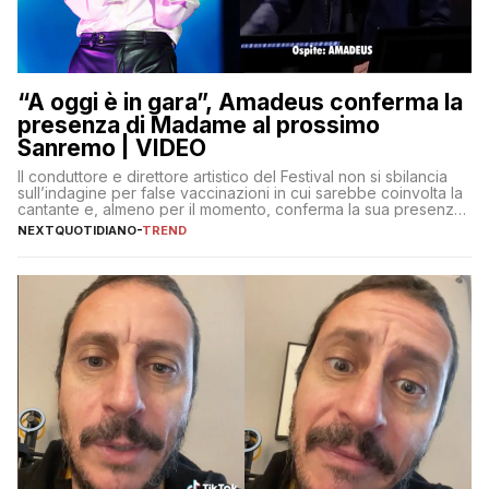
“A oggi è in gara”, Amadeus conferma la
presenza di Madame al prossimo
Sanremo | VIDEO
Il conduttore e direttore artistico del Festival non si sbilancia
sull’indagine per false vaccinazioni in cui sarebbe coinvolta la
cantante e, almeno per il momento, conferma la sua presenza
sul palco dell’Ariston
NEXTQUOTIDIANO
-
TREND