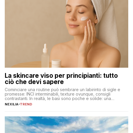
La skincare viso per principianti: tutto
ciò che devi sapere
Cominciare una routine può sembrare un labirinto di sigle e
promesse: INCI interminabili, texture ovunque, consigli
contrastanti. In realtà, le basi sono poche e solide: una
detersione delicata che non impoverisce, un’idratazione
NEXILIA
-
TREND
calibrata con sieri e creme ben formulati, e la fotoprotezione
ogni mattina per preservare i progressi. Da qui si costruisce
tutto il resto. […]