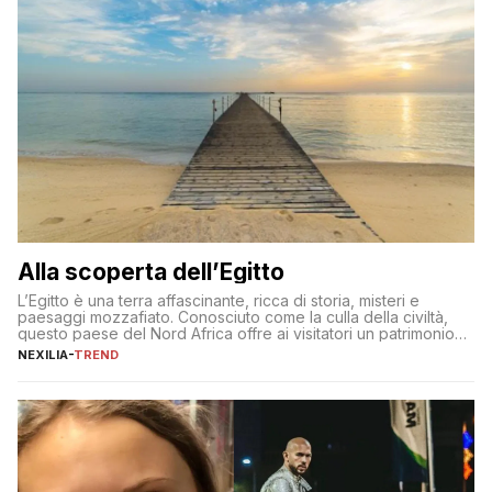
Alla scoperta dell’Egitto
L’Egitto è una terra affascinante, ricca di storia, misteri e
paesaggi mozzafiato. Conosciuto come la culla della civiltà,
questo paese del Nord Africa offre ai visitatori un patrimonio
culturale unico al mondo. Attraverso i millenni, l’Egitto è stato il
NEXILIA
-
TREND
crocevia di grandi civiltà e culture, che hanno lasciato tracce
indelebili nella sua architettura, nelle tradizioni […]