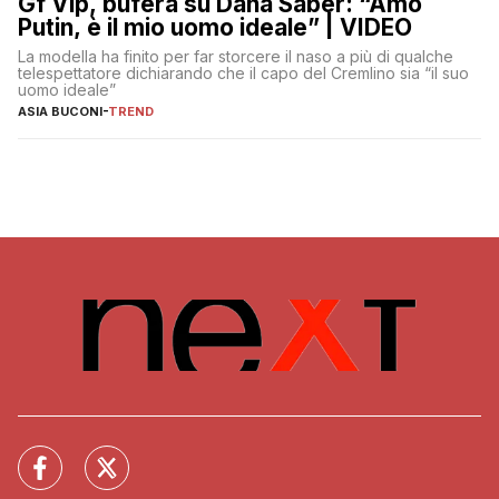
Gf Vip, bufera su Dana Saber: “Amo
Putin, è il mio uomo ideale” | VIDEO
La modella ha finito per far storcere il naso a più di qualche
telespettatore dichiarando che il capo del Cremlino sia “il suo
uomo ideale”
ASIA BUCONI
-
TREND