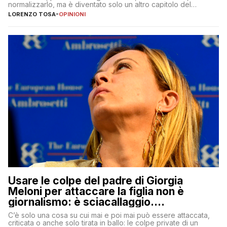
normalizzarlo, ma è diventato solo un altro capitolo del
copione
LORENZO TOSA
-
OPINIONI
Usare le colpe del padre di Giorgia
Meloni per attaccare la figlia non è
giornalismo: è sciacallaggio.
Dimostriamo di essere diversi
C’è solo una cosa su cui mai e poi mai può essere attaccata,
criticata o anche solo tirata in ballo: le colpe private di un