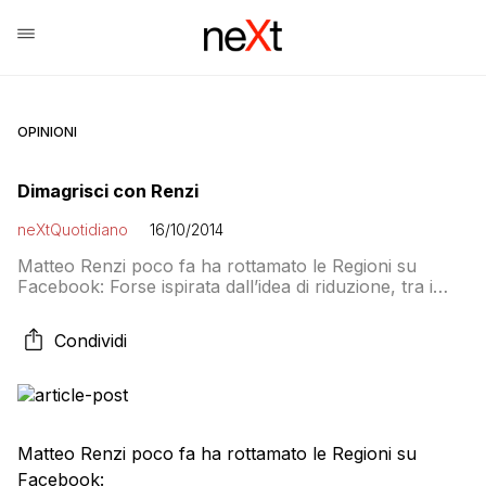
OPINIONI
Dimagrisci con Renzi
neXtQuotidiano
16/10/2014
Matteo Renzi poco fa ha rottamato le Regioni su
Facebook: Forse ispirata dall’idea di riduzione, tra i
primi commenti c’è chi sul dimagrimento ci punta assai:
Leggi sull’argomento: Legge di Stabilità: perché è
Condividi
un’occasione sprecata
Matteo Renzi poco fa ha rottamato le Regioni su
Facebook: