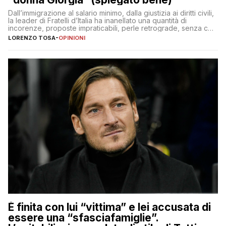
Dall’immigrazione al salario minimo, dalla giustizia ai diritti civili,
la leader di Fratelli d’Italia ha inanellato una quantità di
incorenze, proposte impraticabili, perle retrograde, senza che
nessuno – a destra come a sinistra – glielo abbia fatto notare
LORENZO TOSA
-
OPINIONI
È finita con lui “vittima” e lei accusata di
essere una “sfasciafamiglie”.