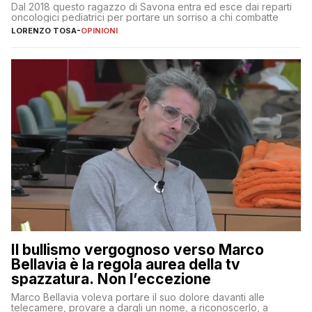
Dal 2018 questo ragazzo di Savona entra ed esce dai reparti
oncologici pediatrici per portare un sorriso a chi combatte
LORENZO TOSA
-
OPINIONI
Il bullismo vergognoso verso Marco
Bellavia è la regola aurea della tv
spazzatura. Non l’eccezione
Marco Bellavia voleva portare il suo dolore davanti alle
telecamere, provare a dargli un nome, a riconoscerlo, a