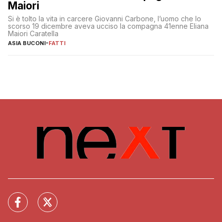
Maiori
Si è tolto la vita in carcere Giovanni Carbone, l’uomo che lo
scorso 19 dicembre aveva ucciso la compagna 41enne Eliana
Maiori Caratella
ASIA BUCONI
-
FATTI