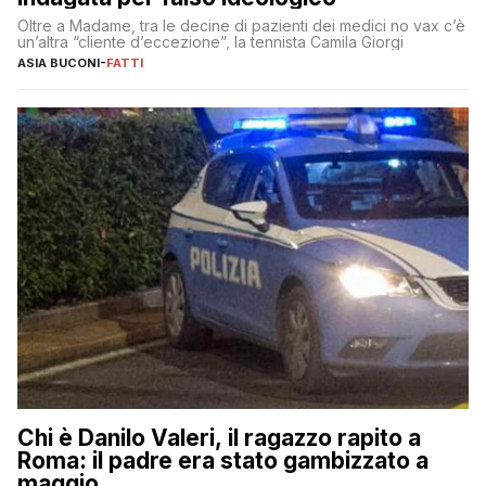
Oltre a Madame, tra le decine di pazienti dei medici no vax c’è
un’altra “cliente d’eccezione”, la tennista Camila Giorgi
ASIA BUCONI
-
FATTI
Chi è Danilo Valeri, il ragazzo rapito a
Roma: il padre era stato gambizzato a
maggio