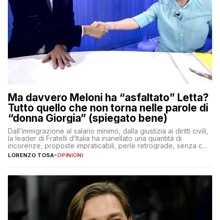
Ma davvero Meloni ha “asfaltato” Letta?
Tutto quello che non torna nelle parole di
“donna Giorgia” (spiegato bene)
Dall’immigrazione al salario minimo, dalla giustizia ai diritti civili,
la leader di Fratelli d’Italia ha inanellato una quantità di
incorenze, proposte impraticabili, perle retrograde, senza che
nessuno – a destra come a sinistra – glielo abbia fatto notare
LORENZO TOSA
-
OPINIONI