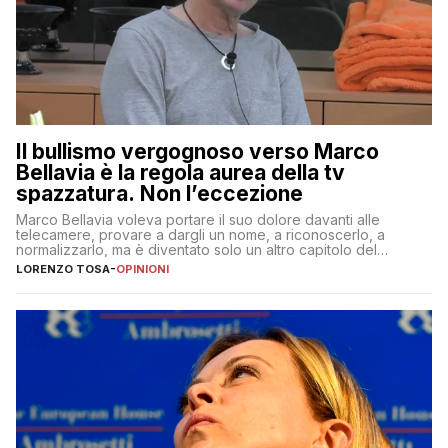
Il bullismo vergognoso verso Marco
Bellavia è la regola aurea della tv
spazzatura. Non l’eccezione
Marco Bellavia voleva portare il suo dolore davanti alle
telecamere, provare a dargli un nome, a riconoscerlo, a
normalizzarlo, ma è diventato solo un altro capitolo del
copione
LORENZO TOSA
-
OPINIONI