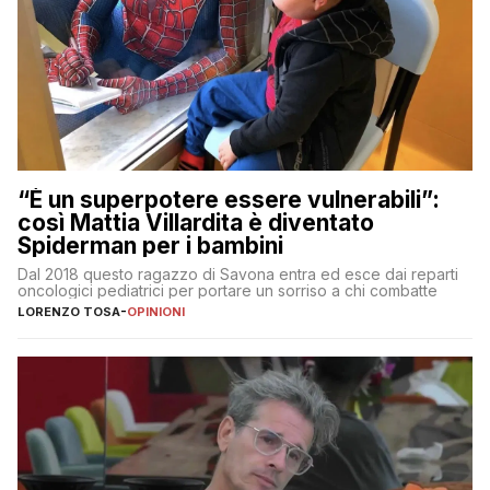
“È un superpotere essere vulnerabili”:
così Mattia Villardita è diventato
Spiderman per i bambini
Dal 2018 questo ragazzo di Savona entra ed esce dai reparti
oncologici pediatrici per portare un sorriso a chi combatte
LORENZO TOSA
-
OPINIONI