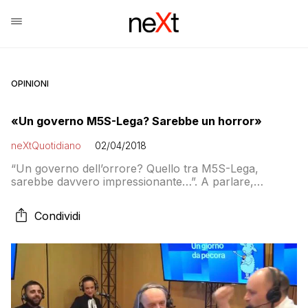
OPINIONI
«Un governo M5S-Lega? Sarebbe un horror»
neXtQuotidiano
02/04/2018
“Un governo dell’orrore? Quello tra M5S-Lega,
sarebbe davvero impressionante…”. A parlare,
accostando cinema e politica, è il maestro Dario
Argento, ospite del programma di Rai Radio1 Un
Condividi
Giorno da Pecora. Restando sulle metafore
cinematografiche, chi potrebbe ‘uccidere’ l’altro tra
Salvini e Di Maio? “Salvini, che e’ cosi’ robusto.
Potrebbe stritolarlo, spezzarlo, lo strizzerebbe
talmente tanto […]