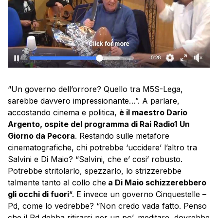
“Un governo dell’orrore? Quello tra M5S-Lega,
sarebbe davvero impressionante…”. A parlare,
accostando cinema e politica,
è il maestro Dario
Argento, ospite del programma di Rai Radio1
Un
Giorno da Pecora
. Restando sulle metafore
cinematografiche, chi potrebbe ‘uccidere’ l’altro tra
Salvini e Di Maio? “Salvini, che e’ cosi’ robusto.
Potrebbe stritolarlo, spezzarlo, lo strizzerebbe
talmente tanto al collo che
a Di Maio schizzerebbero
gli occhi di fuori
“. E invece un governo Cinquestelle –
Pd, come lo vedrebbe? “Non credo vada fatto. Penso
che il Pd debba ritirarsi per un po’, meditare, dovrebbe