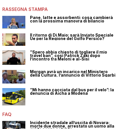
RASSEGNA STAMPA
Pane, latte e assorbenti: cosa cambierà
con la prossima manovra di bilancio
Il ritorno di Di Maio: sarà Inviato Speciale
Ue per la Regione del Golfo Persico?
“Spero abbia chiesto di togliere il mio
travel ban”, così Patrick Zaki dopo
l’incontro tra Meloni e al-Sisi
Morgan avrà un incarico nel Ministero
della Cultura, l’annuncio di Vittorio Sgarbi
“Mi hanno cacciata dal bus per il velo”: la
denuncia di Aicha a Modena
FAQ
Incidente stradale all’uscita di Novara:
morte due donne, arrestato un uomo alla