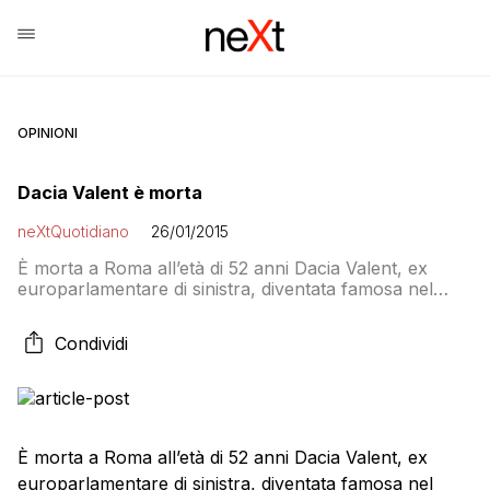
OPINIONI
Dacia Valent è morta
neXtQuotidiano
26/01/2015
È morta a Roma all’età di 52 anni Dacia Valent, ex
europarlamentare di sinistra, diventata famosa nel
1989 per aver denunciato una aggressione a sfondo
razziale sull’autostrada Catania-Palermo accusando i
Condividi
suoi due colleghi poliziotti di non essere intervenuti
per difenderla. In quello stesso anno il Pci la
candidò alle elezioni europee e la fece eleggere a […]
È morta a Roma all’età di 52 anni Dacia Valent, ex
europarlamentare di sinistra, diventata famosa nel