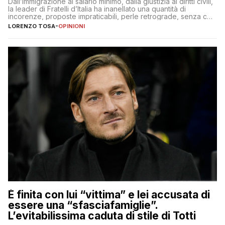
Dall’immigrazione al salario minimo, dalla giustizia ai diritti civili,
la leader di Fratelli d’Italia ha inanellato una quantità di
incorenze, proposte impraticabili, perle retrograde, senza che
nessuno – a destra come a sinistra – glielo abbia fatto notare
LORENZO TOSA
-
OPINIONI
È finita con lui “vittima” e lei accusata di
essere una “sfasciafamiglie”.
L’evitabilissima caduta di stile di Totti