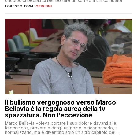
oncologici pediatrici per portare un sorriso a chi combatte
LORENZO TOSA
-
OPINIONI
Il bullismo vergognoso verso Marco
Bellavia è la regola aurea della tv
spazzatura. Non l’eccezione
Marco Bellavia voleva portare il suo dolore davanti alle
telecamere, provare a dargli un nome, a riconoscerlo, a
normalizzarlo, ma è diventato solo un altro capitolo del
copione