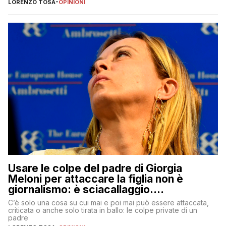
LORENZO TOSA
-
OPINIONI
Usare le colpe del padre di Giorgia
Meloni per attaccare la figlia non è
giornalismo: è sciacallaggio.
Dimostriamo di essere diversi
C’è solo una cosa su cui mai e poi mai può essere attaccata,
criticata o anche solo tirata in ballo: le colpe private di un
padre