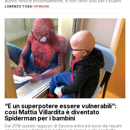
alunno ferisce profondamente, e non certo solo per il pugno
LORENZO TOSA
-
OPINIONI
“È un superpotere essere vulnerabili”:
così Mattia Villardita è diventato
Spiderman per i bambini
Dal 2018 questo ragazzo di Savona entra ed esce dai reparti