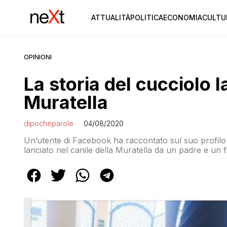
ATTUALITÀ
POLITICA
ECONOMIA
CULTU
OPINIONI
La storia del cucciolo l
Muratella
dipocheparole
04/08/2020
Un’utente di Facebook ha raccontato sul suo profilo 
lanciato nel canile della Muratella da un padre e un
tempo di andare in vacanza! Il cucciolo che ci ha reg
[…]