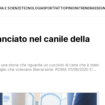
RA E SCIENZE
TECNOLOGIA
SPORT
FATTI
OPINIONI
TREND
RASSEGN
anciato nel canile della
una storia che riguarda un cucciolo di cane che è stato
 figlio che volevano liberarsene: ROMA 01/08/2020 E’
alato l’amico che ha fatto la sua ennesima cucciolata