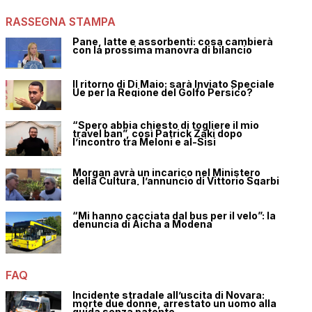
RASSEGNA STAMPA
Pane, latte e assorbenti: cosa cambierà
con la prossima manovra di bilancio
Il ritorno di Di Maio: sarà Inviato Speciale
Ue per la Regione del Golfo Persico?
“Spero abbia chiesto di togliere il mio
travel ban”, così Patrick Zaki dopo
l’incontro tra Meloni e al-Sisi
Morgan avrà un incarico nel Ministero
della Cultura, l’annuncio di Vittorio Sgarbi
“Mi hanno cacciata dal bus per il velo”: la
denuncia di Aicha a Modena
FAQ
Incidente stradale all’uscita di Novara:
morte due donne, arrestato un uomo alla
guida senza patente