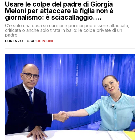
Usare le colpe del padre di Giorgia
Meloni per attaccare la figlia non è
giornalismo: è sciacallaggio.
Dimostriamo di essere diversi
C’è solo una cosa su cui mai e poi mai può essere attaccata,
criticata o anche solo tirata in ballo: le colpe private di un
padre
LORENZO TOSA
-
OPINIONI