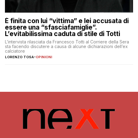
È finita con lui “vittima” e lei accusata di
essere una “sfasciafamiglie”.
L’evitabilissima caduta di stile di Totti
L’intervista rilasciata da Francesco Totti al Corriere della Sera
sta facendo discutere a causa di alcune dichiarazioni dell’ex
calciatore
LORENZO TOSA
-
OPINIONI