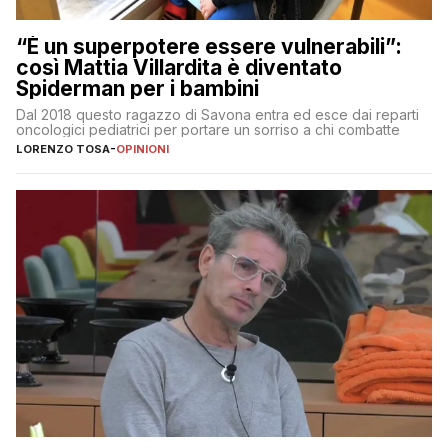
“È un superpotere essere vulnerabili”:
così Mattia Villardita è diventato
Spiderman per i bambini
Dal 2018 questo ragazzo di Savona entra ed esce dai reparti
oncologici pediatrici per portare un sorriso a chi combatte
LORENZO TOSA
-
OPINIONI