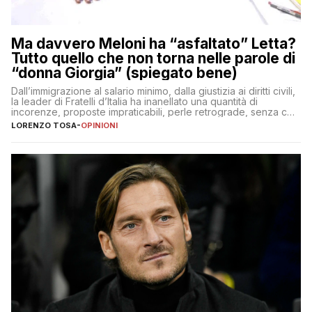
Ma davvero Meloni ha “asfaltato” Letta?
Tutto quello che non torna nelle parole di
“donna Giorgia” (spiegato bene)
Dall’immigrazione al salario minimo, dalla giustizia ai diritti civili,
la leader di Fratelli d’Italia ha inanellato una quantità di
incorenze, proposte impraticabili, perle retrograde, senza che
nessuno – a destra come a sinistra – glielo abbia fatto notare
LORENZO TOSA
-
OPINIONI