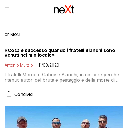
OPINIONI
«Cosa è successo quando i fratelli Bianchi sono
venuti nel mio locale»
Antonio Murzio
11/09/2020
I fratelli Marco e Gabriele Bianchi, in carcere perché
ritenuti autori del brutale pestaggio e della morte di
Willy Monteiro Duarte, in concorso con altre due
persone (Mario Pincarelli, anche lui dietro le sbarre, e
Condividi
Francesco Belleggia, messo ai domiciliari) erano
conosciuti nella zona di Colleferro e dei paesi al
confine della provincia sud di […]