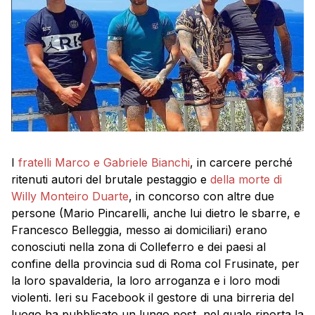
I
fratelli Marco e Gabriele Bianchi
, in carcere perché
ritenuti autori del brutale pestaggio e
della morte di
Willy Monteiro Duarte
, in concorso con altre due
persone (Mario Pincarelli, anche lui dietro le sbarre, e
Francesco Belleggia, messo ai domiciliari) erano
conosciuti nella zona di Colleferro e dei paesi al
confine della provincia sud di Roma col Frusinate, per
la loro spavalderia, la loro arroganza e i loro modi
violenti. Ieri su Facebook il gestore di una birreria del
luogo ha pubblicato un lungo post, nel quale riporta la