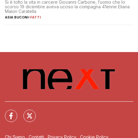
Si è tolto la vita in carcere Giovanni Carbone, l’uomo che lo
scorso 19 dicembre aveva ucciso la compagna 41enne Eliana
Maiori Caratella
ASIA BUCONI
-
FATTI
Chi Siamo
Contatti
Privacy Policy
Cookie Policy