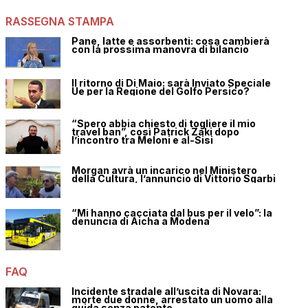
RASSEGNA STAMPA
Pane, latte e assorbenti: cosa cambierà
con la prossima manovra di bilancio
Il ritorno di Di Maio: sarà Inviato Speciale
Ue per la Regione del Golfo Persico?
“Spero abbia chiesto di togliere il mio
travel ban”, così Patrick Zaki dopo
l’incontro tra Meloni e al-Sisi
Morgan avrà un incarico nel Ministero
della Cultura, l’annuncio di Vittorio Sgarbi
“Mi hanno cacciata dal bus per il velo”: la
denuncia di Aicha a Modena
FAQ
Incidente stradale all’uscita di Novara:
morte due donne, arrestato un uomo alla
guida senza patente