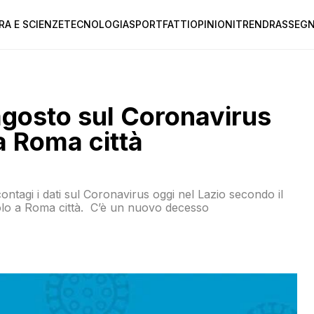
RA E SCIENZE
TECNOLOGIA
SPORT
FATTI
OPINIONI
TREND
RASSEGN
0 agosto sul Coronavirus
 a Roma città
 contagi i dati sul Coronavirus oggi nel Lazio secondo il
5 solo a Roma città. C’è un nuovo decesso