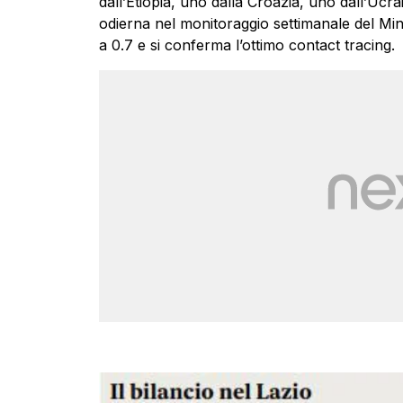
dall’Etiopia, uno dalla Croazia, uno dall’Ucra
odierna nel monitoraggio settimanale del Minis
a 0.7 e si conferma l’ottimo contact tracing.