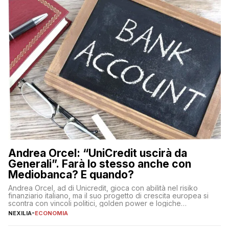
Andrea Orcel: “UniCredit uscirà da
Generali”. Farà lo stesso anche con
Mediobanca? E quando?
Andrea Orcel, ad di Unicredit, gioca con abilità nel risiko
finanziario italiano, ma il suo progetto di crescita europea si
scontra con vincoli politici, golden power e logiche
protezionistiche. Orcel e la mossa su Generali Andrea Orcel,
NEXILIA
-
ECONOMIA
ad di Unicredit, continua a sorprendere per la sua capacità di
muoversi con decisione in un contesto finanziario […]