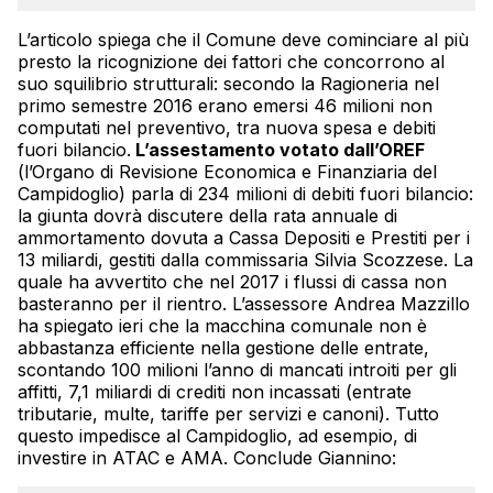
L’articolo spiega che il Comune deve cominciare al più
presto la ricognizione dei fattori che concorrono al
suo squilibrio strutturali: secondo la Ragioneria nel
primo semestre 2016 erano emersi 46 milioni non
computati nel preventivo, tra nuova spesa e debiti
fuori bilancio.
L’assestamento votato dall’OREF
(l’Organo di Revisione Economica e Finanziaria del
Campidoglio) parla di 234 milioni di debiti fuori bilancio:
la giunta dovrà discutere della rata annuale di
ammortamento dovuta a Cassa Depositi e Prestiti per i
13 miliardi, gestiti dalla commissaria Silvia Scozzese. La
quale ha avvertito che nel 2017 i flussi di cassa non
basteranno per il rientro. L’assessore Andrea Mazzillo
ha spiegato ieri che la macchina comunale non è
abbastanza efficiente nella gestione delle entrate,
scontando 100 milioni l’anno di mancati introiti per gli
affitti, 7,1 miliardi di crediti non incassati (entrate
tributarie, multe, tariffe per servizi e canoni). Tutto
questo impedisce al Campidoglio, ad esempio, di
investire in ATAC e AMA. Conclude Giannino: