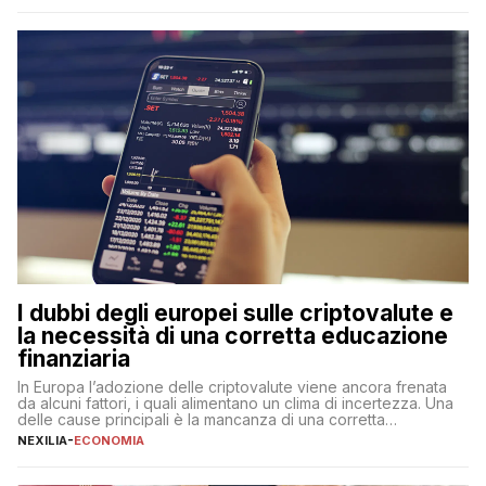
qualsiasi momento, offrendo un equilibrio tra sicurezza,
flessibilità e rendimento. Come funzionano […]
I dubbi degli europei sulle criptovalute e
la necessità di una corretta educazione
finanziaria
In Europa l’adozione delle criptovalute viene ancora frenata
da alcuni fattori, i quali alimentano un clima di incertezza. Una
delle cause principali è la mancanza di una corretta
educazione finanziaria, che impedisce ad una larga parte della
NEXILIA
-
ECONOMIA
popolazione di comprendere in modo adeguato il
funzionamento e le implicazioni di questi asset digitali. Dubbi
sulle criptovalute: […]