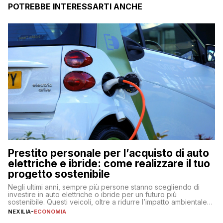
POTREBBE INTERESSARTI ANCHE
Prestito personale per l’acquisto di auto
elettriche e ibride: come realizzare il tuo
progetto sostenibile
Negli ultimi anni, sempre più persone stanno scegliendo di
investire in auto elettriche o ibride per un futuro più
sostenibile. Questi veicoli, oltre a ridurre l’impatto ambientale,
offrono vantaggi economici a lungo termine, come minori costi
NEXILIA
-
ECONOMIA
di gestione e benefici fiscali. Tuttavia, l’acquisto di un’auto