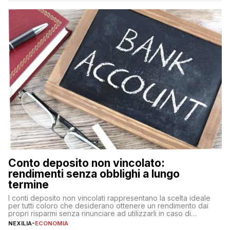
nuova rappresenta un impegno finanziario significativo. Come
fare se non […]
Conto deposito non vincolato:
rendimenti senza obblighi a lungo
termine
I conti deposito non vincolati rappresentano la scelta ideale
per tutti coloro che desiderano ottenere un rendimento dai
propri risparmi senza rinunciare ad utilizzarli in caso di
necessità. A differenza delle forme vincolate tradizionali,
NEXILIA
-
ECONOMIA
questa tipologia consente di accedere alle somme versate in