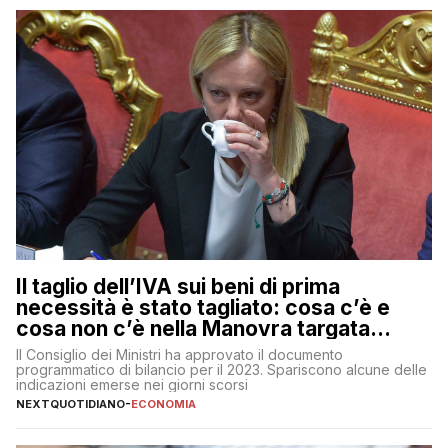
Il taglio dell’IVA sui beni di prima
necessità è stato tagliato: cosa c’è e
cosa non c’è nella Manovra targata
Meloni
Il Consiglio dei Ministri ha approvato il documento
programmatico di bilancio per il 2023. Spariscono alcune delle
indicazioni emerse nei giorni scorsi
NEXTQUOTIDIANO
-
ECONOMIA