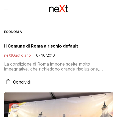
ECONOMIA
Il Comune di Roma a rischio default
neXtQuotidiano
07/10/2016
La condizione di Roma impone scelte molto
impegnative, che richiedono grande risoluzione,
raffinata competenza, visione e padronanza di
un’infinità di dettagli. E 100 giorni dicono che il tempo
Condividi
per addossare le colpe agli altri è finito