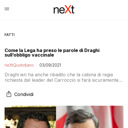
FATTI
Come la Lega ha preso le parole di Draghi
sull’obbligo vaccinale
neXtQuotidiano
03/09/2021
Draghi ieri ha anche ribadito che la cabina di regia
richiesta dal leader del Carroccio si farà sicuramente,
ma per allargare l’obbligo di green pass. Sembra
difficile che Salvini, e la Lega, possano evitare di
Condividi
ingoiare anche questo rospo