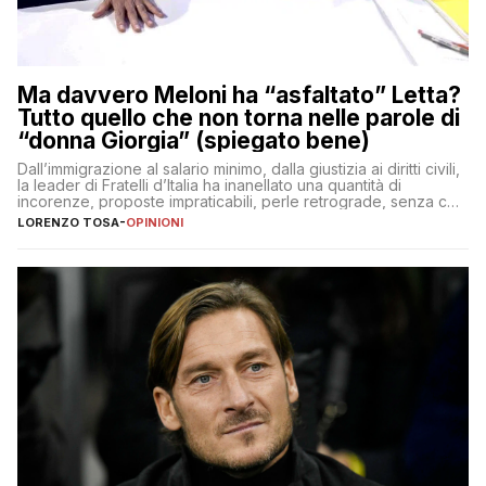
Ma davvero Meloni ha “asfaltato” Letta?
Tutto quello che non torna nelle parole di
“donna Giorgia” (spiegato bene)
Dall’immigrazione al salario minimo, dalla giustizia ai diritti civili,
la leader di Fratelli d’Italia ha inanellato una quantità di
incorenze, proposte impraticabili, perle retrograde, senza che
nessuno – a destra come a sinistra – glielo abbia fatto notare
LORENZO TOSA
-
OPINIONI