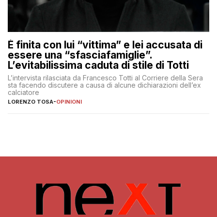
È finita con lui “vittima” e lei accusata di
essere una “sfasciafamiglie”.
L’evitabilissima caduta di stile di Totti
L’intervista rilasciata da Francesco Totti al Corriere della Sera
sta facendo discutere a causa di alcune dichiarazioni dell’ex
calciatore
LORENZO TOSA
-
OPINIONI