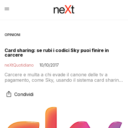
OPINIONI
Card sharing: se rubi i codici Sky puoi finire in
carcere
neXtQuotidiano
10/10/2017
Carcere e multa a chi evade il canone delle tv a
pagamento, come Sky, usando il sistema card sharing,
ossia acquista i codici necessari per vedere i
programmi criptati da un soggetto terzo che, in
Condividi
maniera fraudolenta, funge da ‘pusher’ dei codici e
che li vende a più clienti a prezzi più convenienti del
canone. […]