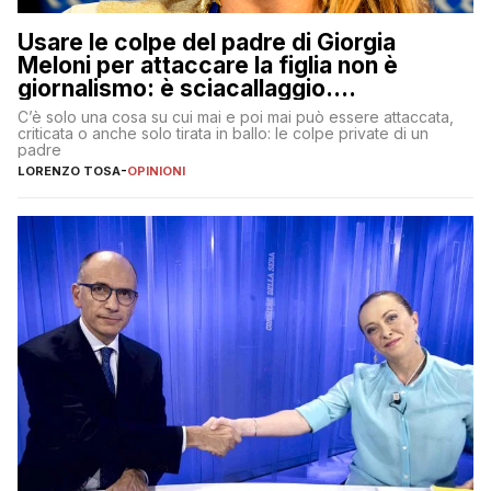
Usare le colpe del padre di Giorgia
Meloni per attaccare la figlia non è
giornalismo: è sciacallaggio.
Dimostriamo di essere diversi
C’è solo una cosa su cui mai e poi mai può essere attaccata,
criticata o anche solo tirata in ballo: le colpe private di un
padre
LORENZO TOSA
-
OPINIONI