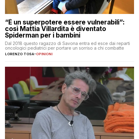
“È un superpotere essere vulnerabili”:
così Mattia Villardita è diventato
Spiderman per i bambini
Dal 2018 questo ragazzo di Savona entra ed esce dai reparti
oncologici pediatrici per portare un sorriso a chi combatte
LORENZO TOSA
-
OPINIONI