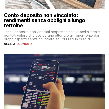
Conto deposito non vincolato:
rendimenti senza obblighi a lungo
termine
I conti deposito non vincolati rappresentano la scelta ideale
per tutti coloro che desiderano ottenere un rendimento dai
propri risparmi senza rinunciare ad utilizzarli in caso di
necessità. A differenza delle forme vincolate tradizionali,
NEXILIA
-
ECONOMIA
questa tipologia consente di accedere alle somme versate in
qualsiasi momento, offrendo un equilibrio tra sicurezza,
flessibilità e rendimento. Come funzionano […]