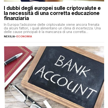
I dubbi degli europei sulle criptovalute e
la necessità di una corretta educazione
finanziaria
In Europa l’adozione delle criptovalute viene ancora frenata
da alcuni fattori, i quali alimentano un clima di incertezza. Una
delle cause principali è la mancanza di una corretta
educazione finanziaria, che impedisce ad una larga parte della
NEXILIA
-
ECONOMIA
popolazione di comprendere in modo adeguato il
funzionamento e le implicazioni di questi asset digitali. Dubbi
sulle criptovalute: […]