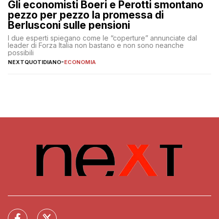
Gli economisti Boeri e Perotti smontano
pezzo per pezzo la promessa di
Berlusconi sulle pensioni
I due esperti spiegano come le “coperture” annunciate dal
leader di Forza Italia non bastano e non sono neanche
possibili
NEXTQUOTIDIANO
-
ECONOMIA