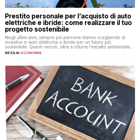
Prestito personale per l’acquisto di auto
elettriche e ibride: come realizzare il tuo
progetto sostenibile
Negli ultimi anni, sempre più persone stanno scegliendo di
investire in auto elettriche o ibride per un futuro più
sostenibile. Questi veicoli, oltre a ridurre l’impatto ambientale,
offrono vantaggi economici a lungo termine, come minori costi
NEXILIA
-
ECONOMIA
di gestione e benefici fiscali. Tuttavia, l’acquisto di un’auto
nuova rappresenta un impegno finanziario significativo. Come
fare se non […]