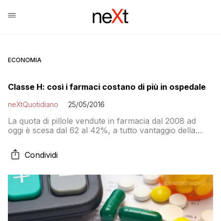
ECONOMIA
Classe H: così i farmaci costano di più in ospedale
neXtQuotidiano
25/05/2016
La quota di pillole vendute in farmacia dal 2008 ad
oggi è scesa dal 62 al 42%, a tutto vantaggio della
distribuzione in Asl e Ospedali. Dove tra l’altro bisogna
ricorrere alla trafila della visita specialistica con tanto
Condividi
di super-ticket da 50 euro