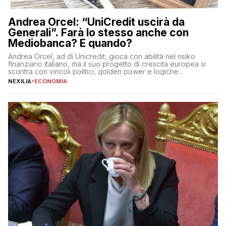
Andrea Orcel: “UniCredit uscirà da
Generali”. Farà lo stesso anche con
Mediobanca? E quando?
Andrea Orcel, ad di Unicredit, gioca con abilità nel risiko
finanziario italiano, ma il suo progetto di crescita europea si
scontra con vincoli politici, golden power e logiche
protezionistiche. Orcel e la mossa su Generali Andrea Orcel,
NEXILIA
-
ECONOMIA
ad di Unicredit, continua a sorprendere per la sua capacità di
muoversi con decisione in un contesto finanziario […]