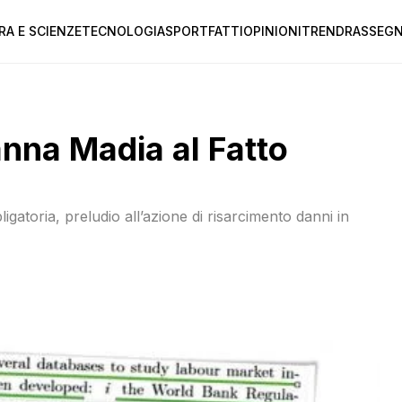
RA E SCIENZE
TECNOLOGIA
SPORT
FATTI
OPINIONI
TREND
RASSEGN
anna Madia al Fatto
igatoria, preludio all’azione di risarcimento danni in