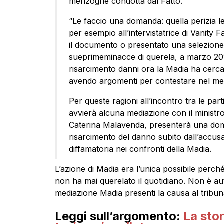
menzogne condotta dal Fatto.
“Le faccio una domanda: quella perizia lei 
per esempio all’intervistatrice di Vanity 
il documento o presentato una selezione
sueprimeminacce di querela, a marzo 2017,
risarcimento danni ora la Madia ha cercat
avendo argomenti per contestare nel mer
Per queste ragioni all’incontro tra le parti
avvierà alcuna mediazione con il ministro
Caterina Malavenda, presenterà una doma
risarcimento del danno subito dall’accus
diffamatoria nei confronti della Madia.
L’azione di Madia era l’unica possibile perch
non ha mai querelato il quotidiano. Non è a
mediazione Madia presenti la causa al tribuna
Leggi sull’argomento:
La stor