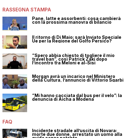
RASSEGNA STAMPA
Pane, latte e assorbenti: cosa cambierà
con la prossima manovra di bilancio
Il ritorno di Di Maio: sarà Inviato Speciale
Ue per la Regione del Golfo Persico?
“Spero abbia chiesto di togliere il mio
travel ban”, così Patrick Zaki dopo
l’incontro tra Meloni e al-Sisi
Morgan avrà un incarico nel Ministero
della Cultura, l’annuncio di Vittorio Sgarbi
“Mi hanno cacciata dal bus per il velo”: la
denuncia di Aicha a Modena
FAQ
Incidente stradale all’uscita di Novara:
morte due donne, arrestato un uomo alla
guida senza patente