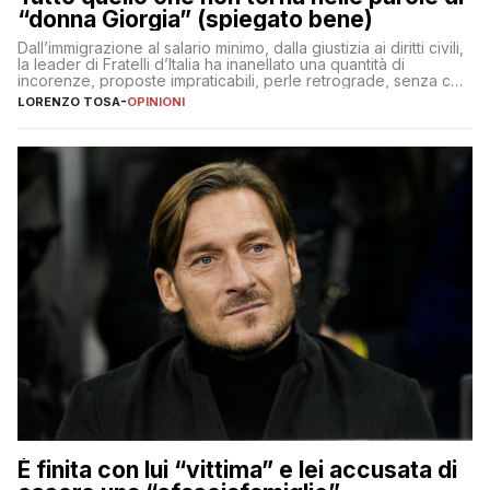
“donna Giorgia” (spiegato bene)
Dall’immigrazione al salario minimo, dalla giustizia ai diritti civili,
la leader di Fratelli d’Italia ha inanellato una quantità di
incorenze, proposte impraticabili, perle retrograde, senza che
nessuno – a destra come a sinistra – glielo abbia fatto notare
LORENZO TOSA
-
OPINIONI
È finita con lui “vittima” e lei accusata di