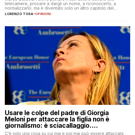
telecamere, provare a dargli un nome, a riconoscerlo, a
normalizzarlo, ma è diventato solo un altro capitolo del
copione
LORENZO TOSA
-
OPINIONI
Usare le colpe del padre di Giorgia
Meloni per attaccare la figlia non è
giornalismo: è sciacallaggio.
Dimostriamo di essere diversi
C’è solo una cosa su cui mai e poi mai può essere attaccata,