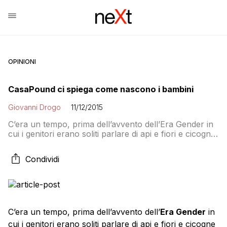
OPINIONI
CasaPound ci spiega come nascono i bambini
Giovanni Drogo
11/12/2015
C’era un tempo, prima dell’avvento dell’Era Gender in
cui i genitori erano soliti parlare di api e fiori e cicogne
per spiegare come nascono i bambini. A Casa Pound
non hanno ancora scoperto come davvero avvenga il
Condividi
concepimento, perché le loro mamme e i loro papà li
hanno finora protetti con successo dalla verità sulla
[…]
C’era un tempo, prima dell’avvento dell’
Era Gender
in
cui i genitori erano soliti parlare di api e fiori e cicogne