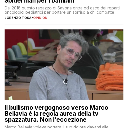
Spiderman per i bambini
Dal 2018 questo ragazzo di Savona entra ed esce dai reparti
oncologici pediatrici per portare un sorriso a chi combatte
LORENZO TOSA
-
OPINIONI
Il bullismo vergognoso verso Marco
Bellavia è la regola aurea della tv
spazzatura. Non l’eccezione
Marco Bellavia voleva portare il suo dolore davanti alle