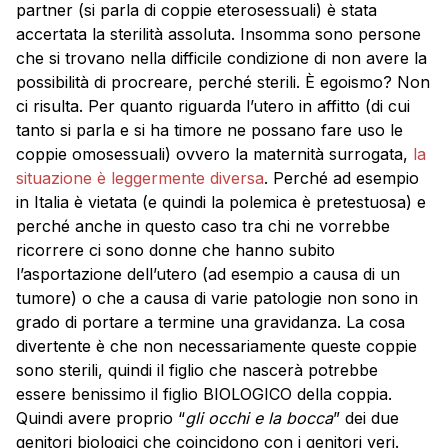
partner (si parla di coppie eterosessuali) è stata
accertata la sterilità assoluta. Insomma sono persone
che si trovano nella difficile condizione di non avere la
possibilità di procreare, perché sterili. È egoismo? Non
ci risulta. Per quanto riguarda l’utero in affitto (di cui
tanto si parla e si ha timore ne possano fare uso le
coppie omosessuali) ovvero la maternità surrogata,
la
situazione è leggermente diversa
. Perché ad esempio
in Italia è vietata (e quindi la polemica è pretestuosa) e
perché anche in questo caso tra chi ne vorrebbe
ricorrere ci sono donne che hanno subito
l’asportazione dell’utero (ad esempio a causa di un
tumore) o che a causa di varie patologie non sono in
grado di portare a termine una gravidanza. La cosa
divertente è che non necessariamente queste coppie
sono sterili, quindi il figlio che nascerà potrebbe
essere benissimo il figlio BIOLOGICO della coppia.
Quindi avere proprio “
gli occhi e la bocca
” dei due
genitori biologici che coincidono con i genitori veri.