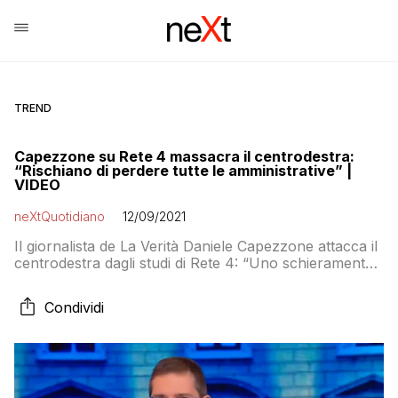
TREND
Capezzone su Rete 4 massacra il centrodestra:
“Rischiano di perdere tutte le amministrative” |
VIDEO
neXtQuotidiano
12/09/2021
Il giornalista de La Verità Daniele Capezzone attacca il
centrodestra dagli studi di Rete 4: “Uno schieramento
che avrebbe dieci punti di vantaggio su scala
nazionale non può rischiare di perdere 4-1 o 5-0 nei
Condividi
comuni più importanti”