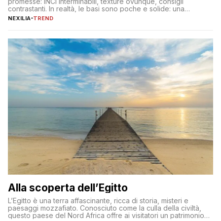
promesse: INCI interminabili, texture ovunque, consigli
contrastanti. In realtà, le basi sono poche e solide: una
detersione delicata che non impoverisce, un’idratazione
NEXILIA
-
TREND
calibrata con sieri e creme ben formulati, e la fotoprotezione
ogni mattina per preservare i progressi. Da qui si costruisce
tutto il resto. […]
Alla scoperta dell’Egitto
L’Egitto è una terra affascinante, ricca di storia, misteri e
paesaggi mozzafiato. Conosciuto come la culla della civiltà,
questo paese del Nord Africa offre ai visitatori un patrimonio