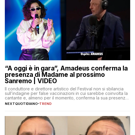
“A oggi è in gara”, Amadeus conferma la
presenza di Madame al prossimo
Sanremo | VIDEO
Il conduttore e direttore artistico del Festival non si sbilancia
sull’indagine per false vaccinazioni in cui sarebbe coinvolta la
cantante e, almeno per il momento, conferma la sua presenza
sul palco dell’Ariston
NEXTQUOTIDIANO
-
TREND