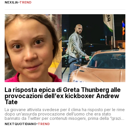
culturale unico al mondo. Attraverso i millenni, l’Egitto è stato il
NEXILIA
-
TREND
crocevia di grandi civiltà e culture, che hanno lasciato tracce
indelebili nella sua architettura, nelle tradizioni […]
La risposta epica di Greta Thunberg alle
provocazioni dell’ex kickboxer Andrew
Tate
La giovane attivista svedese per il clima ha risposto per le rime
dopo un’assurda provocazione dell’uomo che era stato
bannato da Twitter per contenuti misogeni, prima della “grazia”
di Elon Musk
NEXTQUOTIDIANO
-
TREND