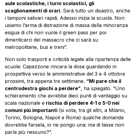
aule scolastiche, i turni scolastici, gli
scaglionamenti di orari
. Sarà tutto un disastro, anche
i tamponi salivari rapidi. Adesso inizia la scuola. Non
usiamo l’arma di distrazione di massa della minoranza
esigua di chi non vuole il green pass per poi
dimenticarci del massacro che ci sarà su
metropolitane, bus e treni”.
Non solo trasporti e criticità legate alla ripartenza delle
scuole: Capezzone rincara la dose guardando in
prospettiva verso le amministrative del 3 e 4 ottobre
prossimi, tra appena tre settimane.
“Mi pare che il
centrodestra giochi a perdere”
, ha spiegato. “Uno
schieramento che avrebbe dieci punti di vantaggio su
scala nazionale e
rischia di perdere
4-1 o 5-0 nei
comuni più importanti
(si vota, tra gli altri, a Milano,
Torino, Bologna, Napoli e Roma) qualche domanda
dovrebbe farsela, io ne pongo una: ma di tasse non
parla più nessuno?”.