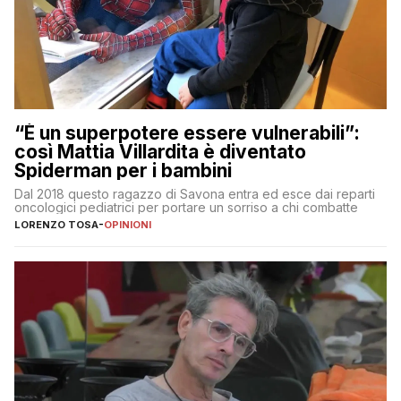
“È un superpotere essere vulnerabili”:
così Mattia Villardita è diventato
Spiderman per i bambini
Dal 2018 questo ragazzo di Savona entra ed esce dai reparti
oncologici pediatrici per portare un sorriso a chi combatte
LORENZO TOSA
-
OPINIONI