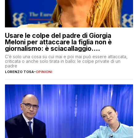
Usare le colpe del padre di Giorgia
Meloni per attaccare la figlia non è
giornalismo: è sciacallaggio.
Dimostriamo di essere diversi
C’è solo una cosa su cui mai e poi mai può essere attaccata,
criticata o anche solo tirata in ballo: le colpe private di un
padre
LORENZO TOSA
-
OPINIONI