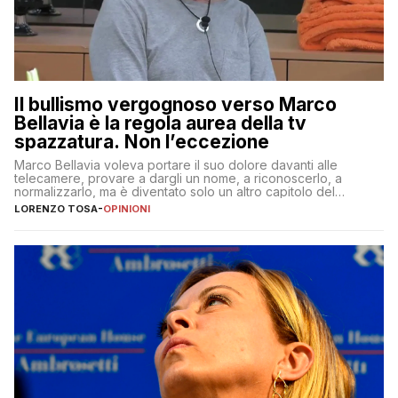
Il bullismo vergognoso verso Marco
Bellavia è la regola aurea della tv
spazzatura. Non l’eccezione
Marco Bellavia voleva portare il suo dolore davanti alle
telecamere, provare a dargli un nome, a riconoscerlo, a
normalizzarlo, ma è diventato solo un altro capitolo del
copione
LORENZO TOSA
-
OPINIONI