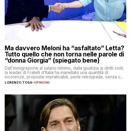
Ma davvero Meloni ha “asfaltato” Letta?
Tutto quello che non torna nelle parole di
“donna Giorgia” (spiegato bene)
Dall’immigrazione al salario minimo, dalla giustizia ai diritti civili,
la leader di Fratelli d’Italia ha inanellato una quantità di
incorenze, proposte impraticabili, perle retrograde, senza che
nessuno – a destra come a sinistra – glielo abbia fatto notare
LORENZO TOSA
-
OPINIONI