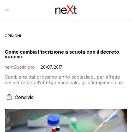
OPINIONI
Come cambia l'iscrizione a scuola con il decreto
vaccini
neXtQuotidiano
20/07/2017
Cambiano dal prossimo anno scolastico, per effetto
del decreto sull’obbligo vaccinale, gli adempimenti per
l’iscrizione a scuola. Ecco come in uno specchietto
dell’ANSA: – DIRIGENTI SCOLASTICI: all’atto
Condividi
dell’iscrizione hanno l’obbligo di richiedere,
alternativamente, la documentazione comprovante:
l’effettuazione delle vaccinazioni, l’omissione o il
differimento della somministrazione del vaccino,
l’esonero per intervenuta immunizzazione per malattia
naturale, copia […]