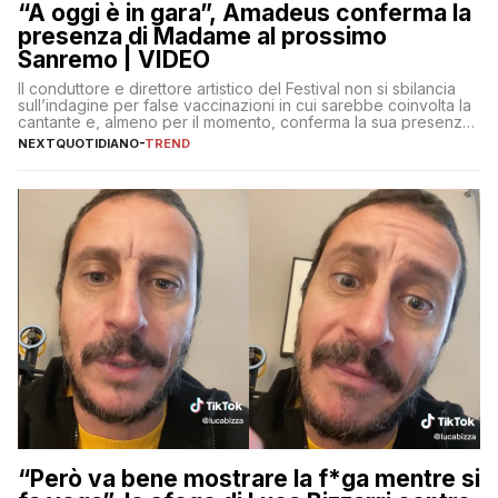
“A oggi è in gara”, Amadeus conferma la
presenza di Madame al prossimo
Sanremo | VIDEO
Il conduttore e direttore artistico del Festival non si sbilancia
sull’indagine per false vaccinazioni in cui sarebbe coinvolta la
cantante e, almeno per il momento, conferma la sua presenza
sul palco dell’Ariston
NEXTQUOTIDIANO
-
TREND
“Però va bene mostrare la f*ga mentre si