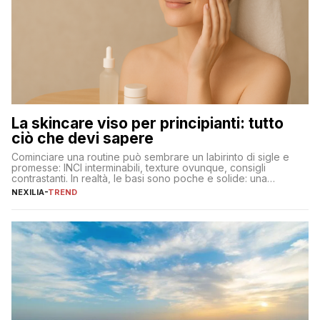
La skincare viso per principianti: tutto
ciò che devi sapere
Cominciare una routine può sembrare un labirinto di sigle e
promesse: INCI interminabili, texture ovunque, consigli
contrastanti. In realtà, le basi sono poche e solide: una
detersione delicata che non impoverisce, un’idratazione
NEXILIA
-
TREND
calibrata con sieri e creme ben formulati, e la fotoprotezione
ogni mattina per preservare i progressi. Da qui si costruisce
tutto il resto. […]