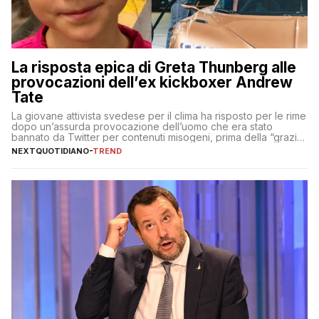
La risposta epica di Greta Thunberg alle
provocazioni dell’ex kickboxer Andrew
Tate
La giovane attivista svedese per il clima ha risposto per le rime
dopo un’assurda provocazione dell’uomo che era stato
bannato da Twitter per contenuti misogeni, prima della “grazia”
di Elon Musk
NEXTQUOTIDIANO
-
TREND