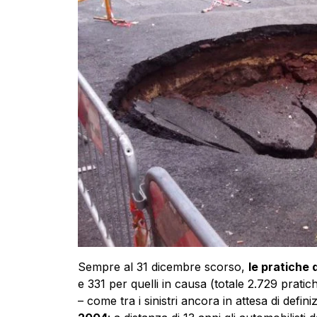
Sempre al 31 dicembre scorso,
le pratiche 
e 331 per quelli in causa (totale 2.729 pratic
– come tra i sinistri ancora in attesa di defin