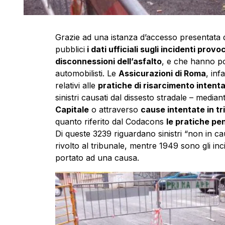
Grazie ad una istanza d’accesso presentata 
pubblici
i dati ufficiali sugli incidenti prov
disconnessioni dell’asfalto
, e che hanno por
automobilisti. Le
Assicurazioni di Roma
, inf
relativi alle
pratiche di risarcimento intent
sinistri causati dal dissesto stradale – median
Capitale
o attraverso
cause intentate in tr
quanto riferito dal Codacons
le pratiche pe
Di queste 3239 riguardano sinistri “non in caus
rivolto al tribunale, mentre 1949 sono gli in
portato ad una causa.