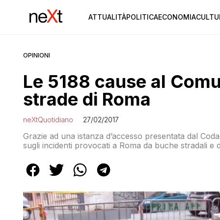
ATTUALITÀ
POLITICA
ECONOMIA
CULTU
OPINIONI
Le 5188 cause al Comun
strade di Roma
neXtQuotidiano
27/02/2017
Grazie ad una istanza d’accesso presentata dal Codacon
sugli incidenti provocati a Roma da buche stradali e 
richieste risarcitorie da parte degli automobilisti. Le 
all’associazione tutti i numeri relativi alle pratiche di