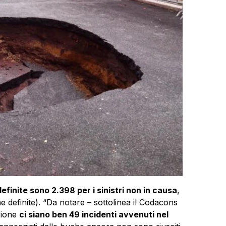
definite sono 2.398 per i sinistri non in causa
,
he definite). “Da notare – sottolinea il Codacons
izione
ci siano ben 49 incidenti avvenuti nel