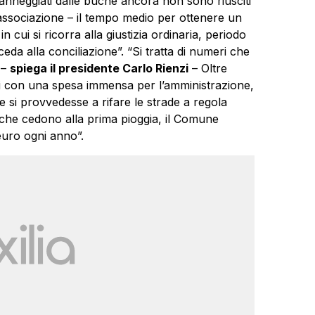
i danneggiati dalle buche ancora non sono riusciti
’associazione – il tempo medio per ottenere un
 cui si ricorra alla giustizia ordinaria, periodo
da alla conciliazione”. “Si tratta di numeri che
 –
spiega il presidente Carlo Rienzi
– Oltre
di con una spesa immensa per l’amministrazione,
Se si provvedesse a rifare le strade a regola
to che cedono alla prima pioggia, il Comune
 euro ogni anno”.