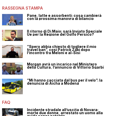
RASSEGNA STAMPA
Pane, latte e assorbenti: cosa cambierà
con la prossima manovra di bilancio
Il ritorno di Di Maio: sarà Inviato Speciale
Ue per la Regione del Golfo Persico?
“Spero abbia chiesto di togliere il mio
travel ban”, così Patrick Zaki dopo
l’incontro tra Meloni e al-Sisi
Morgan avrà un incarico nel Ministero
della Cultura, l’annuncio di Vittorio Sgarbi
“Mi hanno cacciata dal bus per il velo”: la
denuncia di Aicha a Modena
FAQ
Incidente stradale all’uscita di Novara:
morte due donne, arrestato un uomo alla
guida senza patente