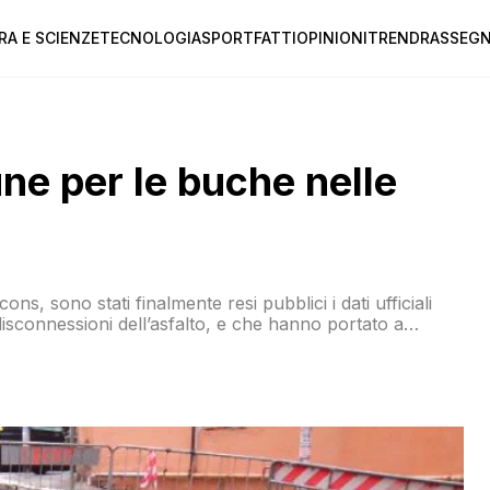
RA E SCIENZE
TECNOLOGIA
SPORT
FATTI
OPINIONI
TREND
RASSEGN
e per le buche nelle
s, sono stati finalmente resi pubblici i dati ufficiali
disconnessioni dell’asfalto, e che hanno portato a
Assicurazioni di Roma, infatti, hanno fornito
 risarcimento intentate […]