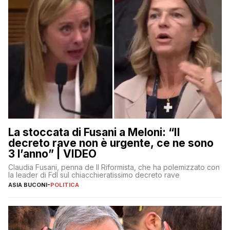
La stoccata di Fusani a Meloni: “Il
decreto rave non è urgente, ce ne sono
3 l’anno” | VIDEO
Claudia Fusani, penna de Il Riformista, che ha polemizzato con
la leader di FdI sul chiacchieratissimo decreto rave
ASIA BUCONI
-
POLITICA