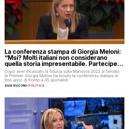
La conferenza stampa di Giorgia Meloni:
“Msi? Molti italiani non considerano
quella storia impresentabile. Parteciperò
al 25 aprile”
Dopo aver incassato la fiducia sulla Manovra 2023 al Senato,
la Premier Giorgia Meloni ha tenuto la conferenza stampa di
fine anno di fronte a 45 giornalisti
ASIA BUCONI
-
POLITICA