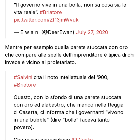
“Il governo vive in una bolla, non sa cosa sia la
vita reale”.
#Briatore
pic.twitter.com/Zf13jmWvuk
— E w a n ️️ (@DeerEwan)
July 27, 2020
Mentre per esempio quella parete stuccata con oro
che compare alle spalle dell’imprenditore è tipica di chi
invece è vicino al proletariato.
#Salvini
cita il noto intellettuale del ‘900,
#Briatore
Questo, con lo sfondo di una parete stuccata
con oro ed alabastro, che manco nella Reggia
di Caserta, ci informa che i governanti “vivono
in una bubble” (dire “bolla” faceva tanto
povero).
Che paese meraviglioso.
#27luglio