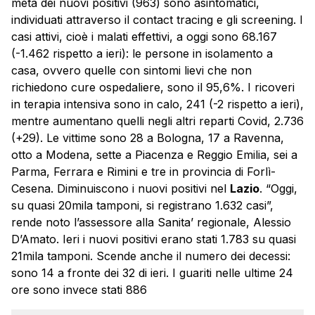
metà dei nuovi positivi (963) sono asintomatici,
individuati attraverso il contact tracing e gli screening. I
casi attivi, cioè i malati effettivi, a oggi sono 68.167
(-1.462 rispetto a ieri): le persone in isolamento a
casa, ovvero quelle con sintomi lievi che non
richiedono cure ospedaliere, sono il 95,6%. I ricoveri
in terapia intensiva sono in calo, 241 (-2 rispetto a ieri),
mentre aumentano quelli negli altri reparti Covid, 2.736
(+29). Le vittime sono 28 a Bologna, 17 a Ravenna,
otto a Modena, sette a Piacenza e Reggio Emilia, sei a
Parma, Ferrara e Rimini e tre in provincia di Forlì-
Cesena. Diminuiscono i nuovi positivi nel
Lazio
. “Oggi,
su quasi 20mila tamponi, si registrano 1.632 casi”,
rende noto l’assessore alla Sanita’ regionale, Alessio
D’Amato. Ieri i nuovi positivi erano stati 1.783 su quasi
21mila tamponi. Scende anche il numero dei decessi:
sono 14 a fronte dei 32 di ieri. I guariti nelle ultime 24
ore sono invece stati 886