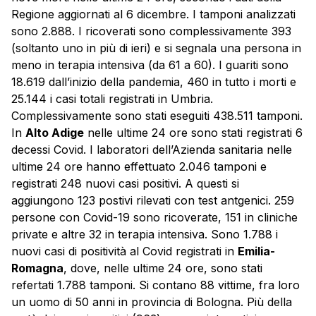
Regione aggiornati al 6 dicembre. I tamponi analizzati
sono 2.888. I ricoverati sono complessivamente 393
(soltanto uno in più di ieri) e si segnala una persona in
meno in terapia intensiva (da 61 a 60). I guariti sono
18.619 dall’inizio della pandemia, 460 in tutto i morti e
25.144 i casi totali registrati in Umbria.
Complessivamente sono stati eseguiti 438.511 tamponi.
In
Alto Adige
nelle ultime 24 ore sono stati registrati 6
decessi Covid. I laboratori dell’Azienda sanitaria nelle
ultime 24 ore hanno effettuato 2.046 tamponi e
registrati 248 nuovi casi positivi. A questi si
aggiungono 123 postivi rilevati con test antgenici. 259
persone con Covid-19 sono ricoverate, 151 in cliniche
private e altre 32 in terapia intensiva. Sono 1.788 i
nuovi casi di positività al Covid registrati in
Emilia-
Romagna
, dove, nelle ultime 24 ore, sono stati
refertati 1.788 tamponi. Si contano 88 vittime, fra loro
un uomo di 50 anni in provincia di Bologna. Più della