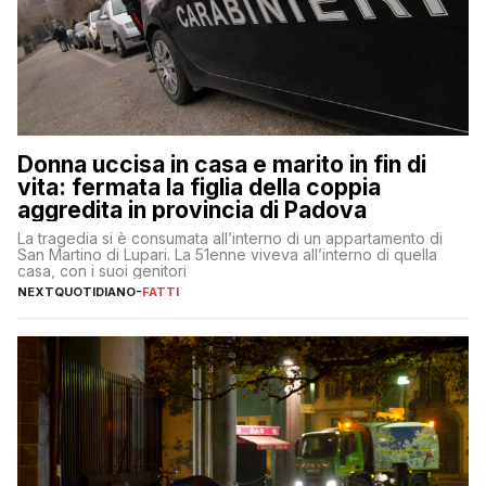
Donna uccisa in casa e marito in fin di
vita: fermata la figlia della coppia
aggredita in provincia di Padova
La tragedia si è consumata all’interno di un appartamento di
San Martino di Lupari. La 51enne viveva all’interno di quella
casa, con i suoi genitori
NEXTQUOTIDIANO
-
FATTI