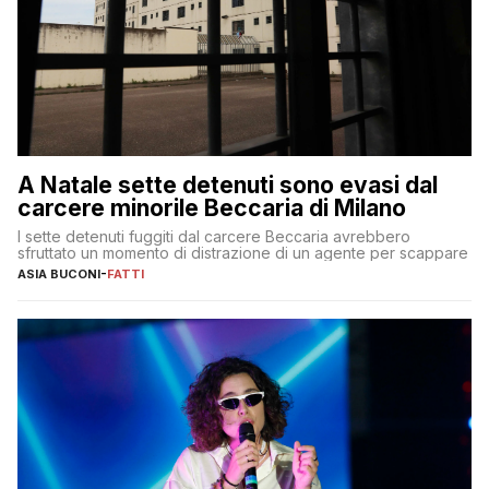
A Natale sette detenuti sono evasi dal
carcere minorile Beccaria di Milano
I sette detenuti fuggiti dal carcere Beccaria avrebbero
sfruttato un momento di distrazione di un agente per scappare
ASIA BUCONI
-
FATTI