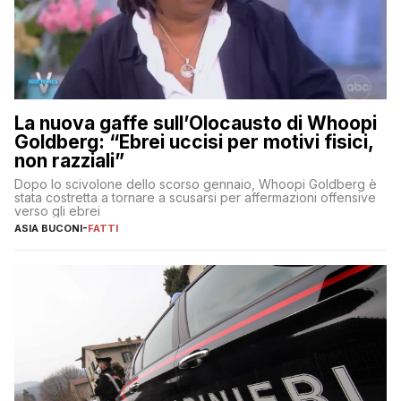
La nuova gaffe sull’Olocausto di Whoopi
Goldberg: “Ebrei uccisi per motivi fisici,
non razziali”
Dopo lo scivolone dello scorso gennaio, Whoopi Goldberg è
stata costretta a tornare a scusarsi per affermazioni offensive
verso gli ebrei
ASIA BUCONI
-
FATTI