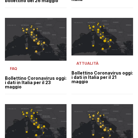
bollettino del 26 maggio
ATTUALITÀ
FAQ
Bollettino Coronavirus oggi:
i dati in Italia per il 21
Bollettino Coronavirus oggi:
maggio
i dati in Italia per il 23
maggio