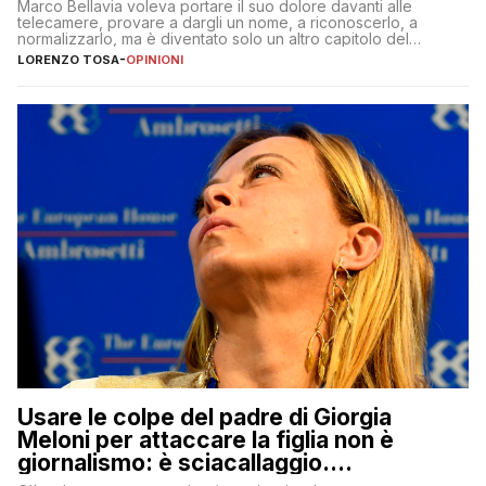
Marco Bellavia voleva portare il suo dolore davanti alle
telecamere, provare a dargli un nome, a riconoscerlo, a
normalizzarlo, ma è diventato solo un altro capitolo del
copione
LORENZO TOSA
-
OPINIONI
Usare le colpe del padre di Giorgia
Meloni per attaccare la figlia non è
giornalismo: è sciacallaggio.
Dimostriamo di essere diversi