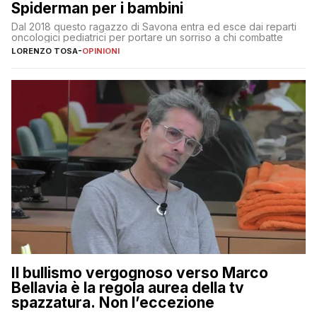
Spiderman per i bambini
Dal 2018 questo ragazzo di Savona entra ed esce dai reparti
oncologici pediatrici per portare un sorriso a chi combatte
LORENZO TOSA
-
OPINIONI
Il bullismo vergognoso verso Marco
Bellavia è la regola aurea della tv
spazzatura. Non l’eccezione