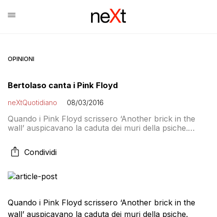
OPINIONI
Bertolaso canta i Pink Floyd
neXtQuotidiano
08/03/2016
Quando i Pink Floyd scrissero ‘Another brick in the
wall’ auspicavano la caduta dei muri della psiche.
Guido Bertolaso, probabilmente, quelli eretti dalle
composite anime del centrodestra romano. L’ex capo
Condividi
della Protezione civile ha infatti tentato di intonare lo
storico brano della band inglese per la Karaoke rock
bike di Radio Rock 106.6. Intercettato dall’inviato […]
Quando i Pink Floyd scrissero ‘Another brick in the
wall’ auspicavano la caduta dei muri della psiche.