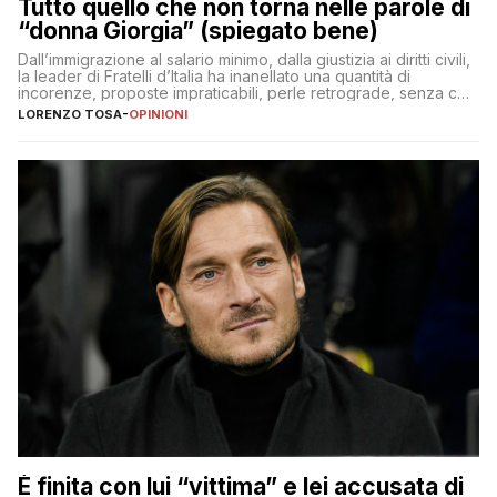
Tutto quello che non torna nelle parole di
“donna Giorgia” (spiegato bene)
Dall’immigrazione al salario minimo, dalla giustizia ai diritti civili,
la leader di Fratelli d’Italia ha inanellato una quantità di
incorenze, proposte impraticabili, perle retrograde, senza che
nessuno – a destra come a sinistra – glielo abbia fatto notare
LORENZO TOSA
-
OPINIONI
È finita con lui “vittima” e lei accusata di