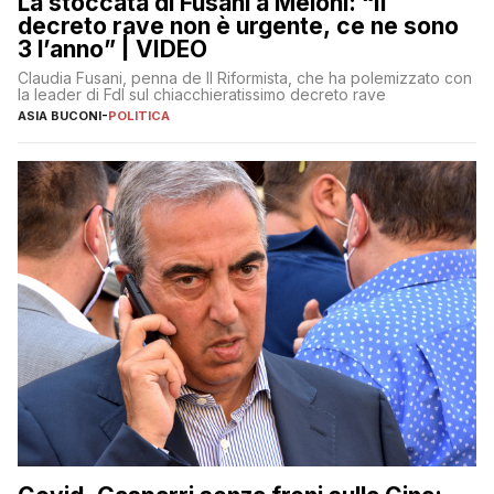
La stoccata di Fusani a Meloni: “Il
decreto rave non è urgente, ce ne sono
3 l’anno” | VIDEO
Claudia Fusani, penna de Il Riformista, che ha polemizzato con
la leader di FdI sul chiacchieratissimo decreto rave
ASIA BUCONI
-
POLITICA