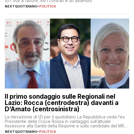
107 voti a favore, 69 i contrari e un astenuto
NEXTQUOTIDIANO
-
POLITICA
Il primo sondaggio sulle Regionali nel
Lazio: Rocca (centrodestra) davanti a
D’Amato (centrosinistra)
La rilevazione di IZI per il quotidiano La Repubblica vede l’ex
Presidente della Croce Rossa in vantaggio sull’attuale
Assessore alla Sanità della Regione e sulla candidata del M5S
Donatella Bianchi
NEXTQUOTIDIANO
-
POLITICA