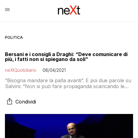
POLITICA
Bersani e i consigli a Draghi: “Deve comunicare di
più, i fatti non si spiegano da soli”
neXtQuotidiano
08/04/2021
“Bisogna mandare la palla avanti”. E poi due parole su
Salvini: “Non si può fare propaganda scaricando le
tensioni su chi ha il compito di tutelare la salute”
Condividi