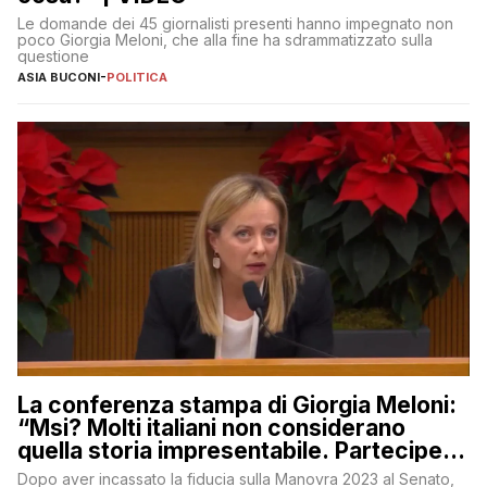
Le domande dei 45 giornalisti presenti hanno impegnato non
poco Giorgia Meloni, che alla fine ha sdrammatizzato sulla
questione
ASIA BUCONI
-
POLITICA
La conferenza stampa di Giorgia Meloni:
“Msi? Molti italiani non considerano
quella storia impresentabile. Parteciperò
al 25 aprile”
Dopo aver incassato la fiducia sulla Manovra 2023 al Senato,