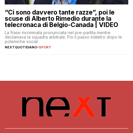
“Ci sono davvero tante razze”, poi le
scuse di Alberto Rimedio durante la
telecronaca di Belgio-Canada | VIDEO
La frase incriminata pronunciata nel pre-partita mentre
declamava la squadra arbitrale. Poi il passo indietro dopo le
polemiche social
NEXTQUOTIDIANO
-
SPORT