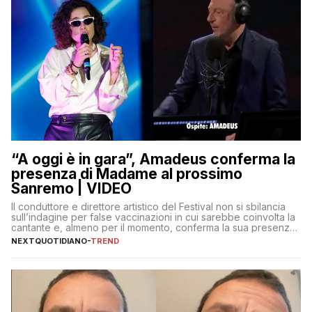
“A oggi è in gara”, Amadeus conferma la
presenza di Madame al prossimo
Sanremo | VIDEO
Il conduttore e direttore artistico del Festival non si sbilancia
sull’indagine per false vaccinazioni in cui sarebbe coinvolta la
cantante e, almeno per il momento, conferma la sua presenza
sul palco dell’Ariston
NEXTQUOTIDIANO
-
TREND