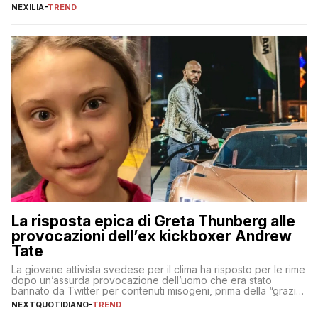
culturale unico al mondo. Attraverso i millenni, l’Egitto è stato il
NEXILIA
-
TREND
crocevia di grandi civiltà e culture, che hanno lasciato tracce
indelebili nella sua architettura, nelle tradizioni […]
La risposta epica di Greta Thunberg alle
provocazioni dell’ex kickboxer Andrew
Tate
La giovane attivista svedese per il clima ha risposto per le rime
dopo un’assurda provocazione dell’uomo che era stato
bannato da Twitter per contenuti misogeni, prima della “grazia”
di Elon Musk
NEXTQUOTIDIANO
-
TREND