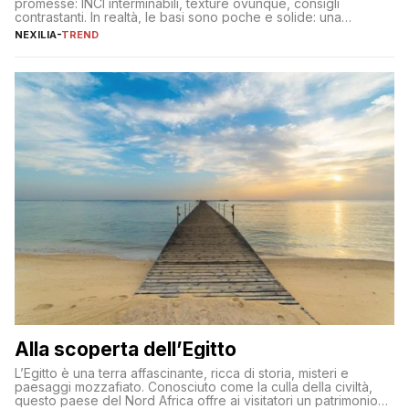
promesse: INCI interminabili, texture ovunque, consigli
contrastanti. In realtà, le basi sono poche e solide: una
detersione delicata che non impoverisce, un’idratazione
NEXILIA
-
TREND
calibrata con sieri e creme ben formulati, e la fotoprotezione
ogni mattina per preservare i progressi. Da qui si costruisce
tutto il resto. […]
Alla scoperta dell’Egitto
L’Egitto è una terra affascinante, ricca di storia, misteri e
paesaggi mozzafiato. Conosciuto come la culla della civiltà,
questo paese del Nord Africa offre ai visitatori un patrimonio