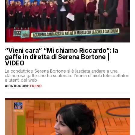
“Vieni cara” “Mi chiamo Riccardo”: la
gaffe in diretta di Serena Bortone |
VIDEO
La conduttrice Serena Bortone si è lasciata andare a una
clamorosa gaffe che ha scatenato l’ironia di molti telespettatori
e utenti del web
ASIA BUCONI
-
TREND