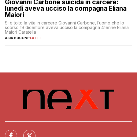
Giovanni Carbone suicida in carcere:
lunedì aveva ucciso la compagna Eliana
Maiori
Si è tolto la vita in carcere Giovanni Carbone, l’uomo che lo
scorso 19 dicembre aveva ucciso la compagna 41enne Eliana
Maiori Caratella
ASIA BUCONI
-
FATTI