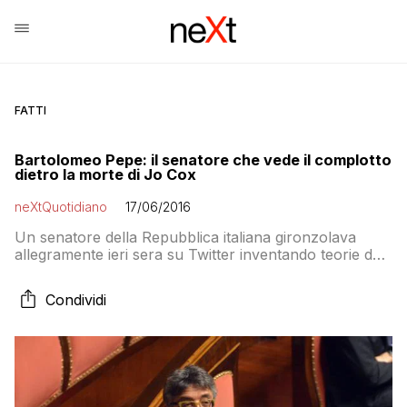
FATTI
Bartolomeo Pepe: il senatore che vede il complotto
dietro la morte di Jo Cox
neXtQuotidiano
17/06/2016
Un senatore della Repubblica italiana gironzolava
allegramente ieri sera su Twitter inventando teorie del
complotto. Quel senatore è Bartolomeo Pepe, eletto in
Parlamento con il MoVimento 5 Stelle e poi transitato
Condividi
al Gruppo Misto nel raggruppamento di GAL