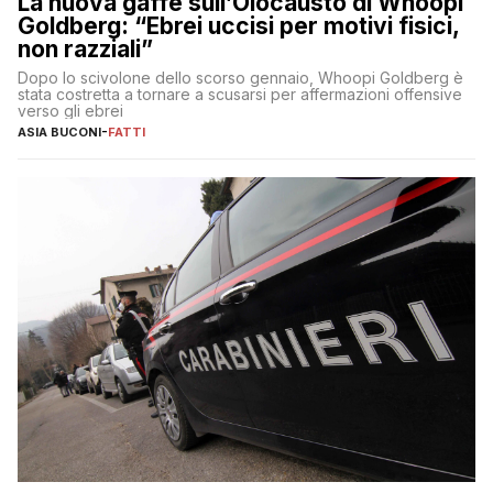
La nuova gaffe sull’Olocausto di Whoopi
Goldberg: “Ebrei uccisi per motivi fisici,
non razziali”
Dopo lo scivolone dello scorso gennaio, Whoopi Goldberg è
stata costretta a tornare a scusarsi per affermazioni offensive
verso gli ebrei
ASIA BUCONI
-
FATTI