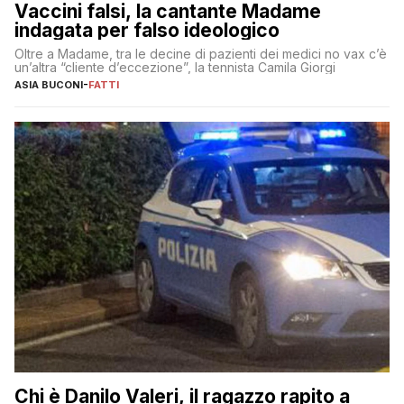
Vaccini falsi, la cantante Madame
indagata per falso ideologico
Oltre a Madame, tra le decine di pazienti dei medici no vax c’è
un’altra “cliente d’eccezione”, la tennista Camila Giorgi
ASIA BUCONI
-
FATTI
Chi è Danilo Valeri, il ragazzo rapito a