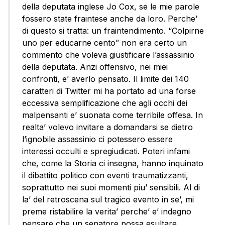
della deputata inglese Jo Cox, se le mie parole
fossero state fraintese anche da loro. Perche’
di questo si tratta: un fraintendimento. “Colpirne
uno per educarne cento” non era certo un
commento che voleva giustificare l’assassinio
della deputata. Anzi offensivo, nei miei
confronti, e’ averlo pensato. Il limite dei 140
caratteri di Twitter mi ha portato ad una forse
eccessiva semplificazione che agli occhi dei
malpensanti e’ suonata come terribile offesa. In
realta’ volevo invitare a domandarsi se dietro
l’ignobile assassinio ci potessero essere
interessi occulti e spregiudicati. Poteri infami
che, come la Storia ci insegna, hanno inquinato
il dibattito politico con eventi traumatizzanti,
soprattutto nei suoi momenti piu’ sensibili. Al di
la’ del retroscena sul tragico evento in se’, mi
preme ristabilire la verita’ perche’ e’ indegno
pensare che un senatore possa esultare