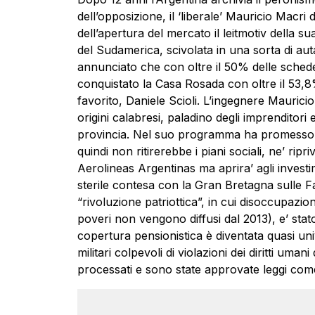
dell’opposizione, il ‘liberale’ Mauricio Macr
dell’apertura del mercato il leitmotiv della 
del Sudamerica, scivolata in una sorta di aut
annunciato che con oltre il 50% delle schede s
conquistato la Casa Rosada con oltre il 53,8
favorito, Daniele Scioli. L’ingegnere Maurici
origini calabresi, paladino degli imprenditori e
provincia. Nel suo programma ha promesso d
quindi non ritirerebbe i piani sociali, ne’ ripr
Aerolineas Argentinas ma aprira’ agli investi
sterile contesa con la Gran Bretagna sulle F
“rivoluzione patriottica”, in cui disoccupazio
poveri non vengono diffusi dal 2013), e’ stato 
copertura pensionistica è diventata quasi unive
militari colpevoli di violazioni dei diritti uma
processati e sono state approvate leggi come