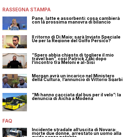
RASSEGNA STAMPA
Pane, latte e assorbenti: cosa cambierà
con la prossima manovra di bilancio
Il ritorno di Di Maio: sarà Inviato Speciale
Ue per la Regione del Golfo Persico?
“Spero abbia chiesto di togliere il mio
travel ban”, così Patrick Zaki dopo
l’incontro tra Meloni e al-Sisi
Morgan avrà un incarico nel Ministero
della Cultura, l’annuncio di Vittorio Sgarbi
“Mi hanno cacciata dal bus per il velo”: la
denuncia di Aicha a Modena
FAQ
Incidente stradale all’uscita di Novara:
morte due donne, arrestato un uomo alla
guida senza patente