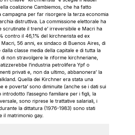
i della coalizione Cambiemos, che ha fatto
sua campagna per far risorgere la terza economia
archia distruttiva. La commissione elettorale ha
crutinate il trend e’ irreversibile e Macri ha
% contro il 46,1% del kirchnerista ed ex
o Macri, 56 anni, ex sindaco di Buenos Aires, di
 dalla classe media della capitale e di tutta la
i non stravolgere le riforme kirchneriane,
ivatizzerebbe l’industria petrolifera Ypf o
menti privati e, non da ultimo, abbanonera’ la
alkland. Quella dei Kirchner era stata una
ne e poverta’ sono diminuite (anche se i dati sui
introdotto l’assegno familiare per i figli, la
rsale, sono riprese le trattative salariali, i
ni durante la dittatura (1976-1983) sono stati
 il matrimonio gay.