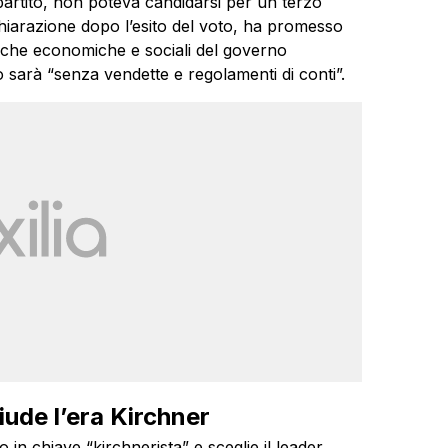
artito, non poteva candidarsi per un terzo
hiarazione dopo l’esito del voto, ha promesso
itiche economiche e sociali del governo
sarà “senza vendette e regolamenti di conti”.
ude l’era Kirchner
 in chiave “kirchnerista” e sceglie il leader