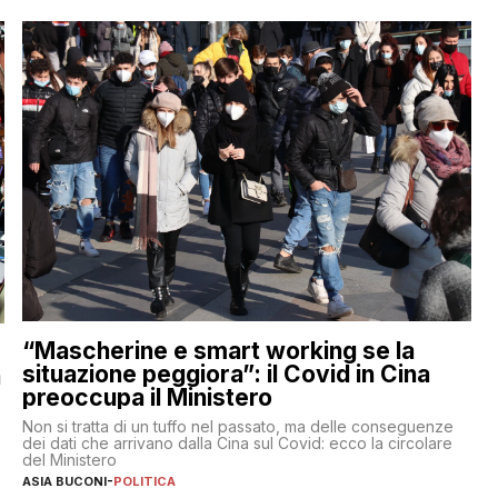
“Mascherine e smart working se la
situazione peggiora”: il Covid in Cina
a
preoccupa il Ministero
Non si tratta di un tuffo nel passato, ma delle conseguenze
e
dei dati che arrivano dalla Cina sul Covid: ecco la circolare
del Ministero
ASIA BUCONI
-
POLITICA