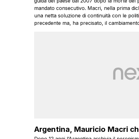
guida del paese dal 2007 dopo la morte del p
mandato consecutivo. Macri, nella prima dic
una netta soluzione di continuità con le pol
precedente ma, ha precisato, il cambiamento 
Argentina, Mauricio Macri chi
Dopo 12 anni l’Argentina archivia il peronismo