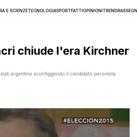
RA E SCIENZE
TECNOLOGIA
SPORT
FATTI
OPINIONI
TREND
RASSEGN
cri chiude l'era Kirchner
denziali argentine sconfiggendo il candidato peronista