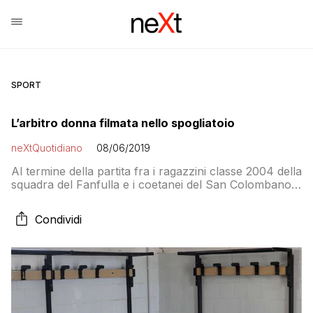
SPORT
L’arbitro donna filmata nello spogliatoio
neXtQuotidiano
08/06/2019
Al termine della partita fra i ragazzini classe 2004 della
squadra del Fanfulla e i coetanei del San Colombano,
una o più persone non identificate con una scala a
pioli avrebbero raggiunto una finestra secondaria per
Condividi
filmare con il telefonino