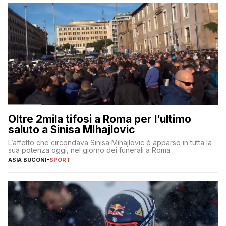
Oltre 2mila tifosi a Roma per l’ultimo
saluto a Sinisa MIhajlovic
L’affetto che circondava Sinisa Mihajlovic è apparso in tutta la
sua potenza oggi, nel giorno dei funerali a Roma
ASIA BUCONI
-
SPORT