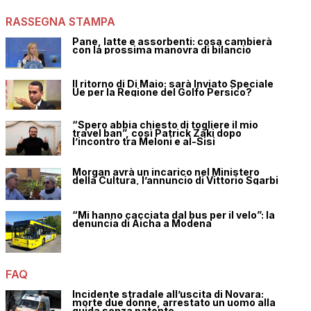
RASSEGNA STAMPA
Pane, latte e assorbenti: cosa cambierà
con la prossima manovra di bilancio
Il ritorno di Di Maio: sarà Inviato Speciale
Ue per la Regione del Golfo Persico?
“Spero abbia chiesto di togliere il mio
travel ban”, così Patrick Zaki dopo
l’incontro tra Meloni e al-Sisi
Morgan avrà un incarico nel Ministero
della Cultura, l’annuncio di Vittorio Sgarbi
“Mi hanno cacciata dal bus per il velo”: la
denuncia di Aicha a Modena
FAQ
Incidente stradale all’uscita di Novara:
morte due donne, arrestato un uomo alla
guida senza patente