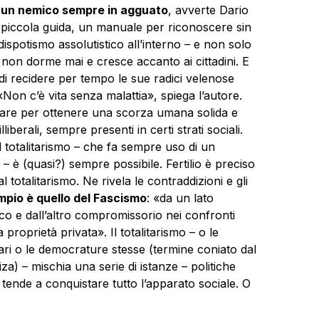
un nemico sempre in agguato
, avverte Dario
na piccola guida, un manuale per riconoscere sin
dispotismo assolutistico all’interno – e non solo
on dorme mai e cresce accanto ai cittadini. E
i recidere per tempo le sue radici velenose
 «Non c’è vita senza malattia», spiega l’autore.
uppare per ottenere una scorza umana solida e
illiberali, sempre presenti in certi strati sociali.
l totalitarismo – che fa sempre uso di un
 è (quasi?) sempre possibile. Fertilio è preciso
 totalitarismo. Ne rivela le contraddizioni e gli
mpio è quello del Fascismo
: «da un lato
tico e dall’altro compromissorio nei confronti
 proprietà privata». Il totalitarismo – o le
itari o le democrature stesse (termine coniato dal
za) – mischia una serie di istanze – politiche
 e tende a conquistare tutto l’apparato sociale. O