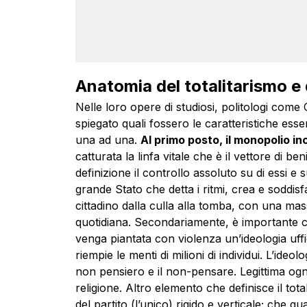
Anatomia del totalitarismo e
Nelle loro opere di studiosi, politologi come
spiegato quali fossero le caratteristiche essen
una ad una.
Al primo posto, il monopolio i
catturata la linfa vitale che è il vettore di ben
definizione il controllo assoluto su di essi e 
grande Stato che detta i ritmi, crea e soddisfa
cittadino dalla culla alla tomba, con una mas
quotidiana. Secondariamente, è importante ch
venga piantata con violenza un’ideologia uffi
riempie le menti di milioni di individui. L’ideo
non pensiero e il non-pensare. Legittima ogn
religione. Altro elemento che definisce il tota
del partito (l’unico) rigido e verticale; che g