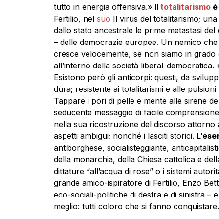
tutto in energia offensiva.»
Il
totalitarismo
è 
Fertilio, nel
suo
Il virus del totalitarismo; u
dallo stato ancestrale le prime metastasi del 
– delle democrazie europee. Un nemico che n
cresce velocemente, se non siamo in grado d
all’interno della società liberal-democratica.
Esistono però gli anticorpi: questi, da svil
dura; resistente ai totalitarismi e alle pulsioni 
Tappare i pori di pelle e mente alle sirene de
seducente messaggio di facile comprensione –
nella sua ricostruzione del discorso attorno al
aspetti ambigui; nonché i lasciti storici.
L’ese
antiborghese, socialisteggiante, anticapitalis
della monarchia, della Chiesa cattolica e della
dittature “all’acqua di rose” o i sistemi autor
grande amico-ispiratore di Fertilio, Enzo Betti
eco-sociali-politiche di destra e di sinistra –
meglio: tutti coloro che si fanno conquistare.