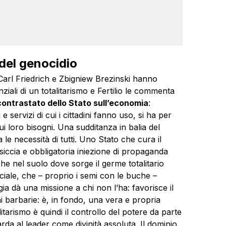
 del genocidio
 Carl Friedrich e Zbigniew Brezinski hanno
ziali di un totalitarismo e Fertilio le commenta
ncontrastato dello Stato sull’economia
:
i e servizi di cui i cittadini fanno uso, si ha per
sui loro bisogni. Una sudditanza in balia del
 le necessità di tutti. Uno Stato che cura il
siccia e obbligatoria iniezione di propaganda
e nel suolo dove sorge il germe totalitario
ciale, che – proprio i semi con le buche –
logia dà una missione a chi non l’ha: favorisce il
i barbarie: è, in fondo, una vera e propria
litarismo è quindi il controllo del potere da parte
uarda al leader come divinità assoluta. Il dominio