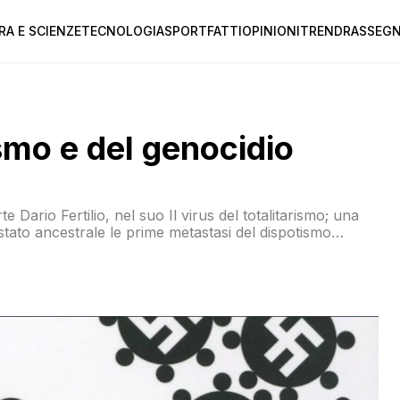
RA E SCIENZE
TECNOLOGIA
SPORT
FATTI
OPINIONI
TREND
RASSEGN
smo e del genocidio
 Dario Fertilio, nel suo Il virus del totalitarismo; una
stato ancestrale le prime metastasi del dispotismo
azie europee