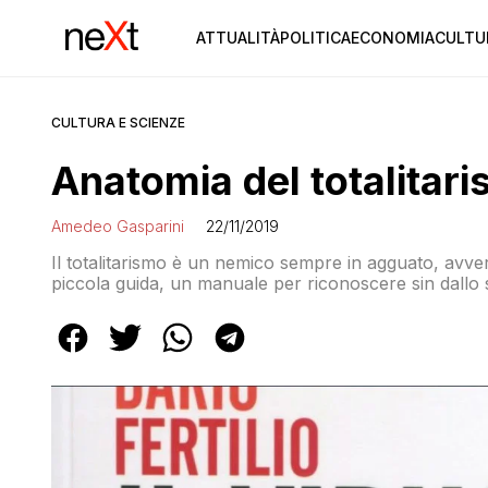
ATTUALITÀ
POLITICA
ECONOMIA
CULTU
CULTURA E SCIENZE
Anatomia del totalitari
Amedeo Gasparini
22/11/2019
Il totalitarismo è un nemico sempre in agguato, avverte
piccola guida, un manuale per riconoscere sin dallo 
assolutistico all’interno – e non solo – delle democr