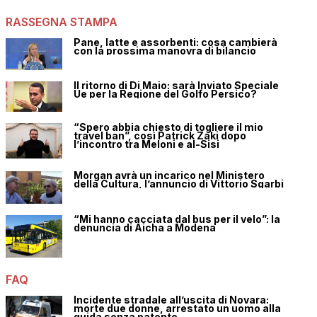
RASSEGNA STAMPA
Pane, latte e assorbenti: cosa cambierà
con la prossima manovra di bilancio
Il ritorno di Di Maio: sarà Inviato Speciale
Ue per la Regione del Golfo Persico?
“Spero abbia chiesto di togliere il mio
travel ban”, così Patrick Zaki dopo
l’incontro tra Meloni e al-Sisi
Morgan avrà un incarico nel Ministero
della Cultura, l’annuncio di Vittorio Sgarbi
“Mi hanno cacciata dal bus per il velo”: la
denuncia di Aicha a Modena
FAQ
Incidente stradale all’uscita di Novara:
morte due donne, arrestato un uomo alla
guida senza patente