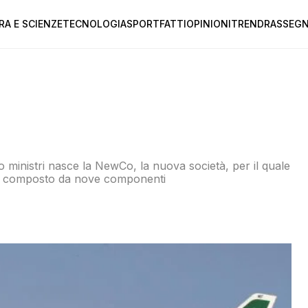
RA E SCIENZE
TECNOLOGIA
SPORT
FATTI
OPINIONI
TREND
RASSEGN
o ministri nasce la NewCo, la nuova società, per il quale
sarà composto da nove componenti