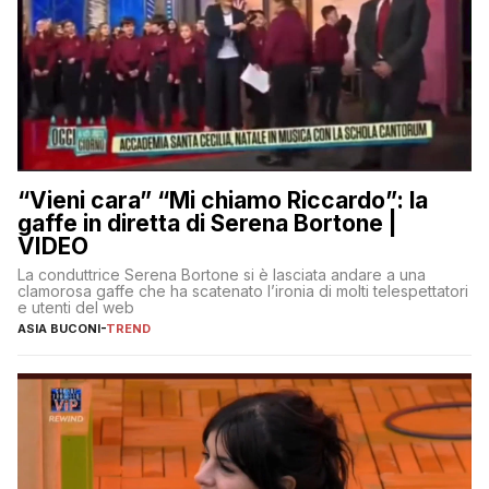
“Vieni cara” “Mi chiamo Riccardo”: la
gaffe in diretta di Serena Bortone |
VIDEO
La conduttrice Serena Bortone si è lasciata andare a una
clamorosa gaffe che ha scatenato l’ironia di molti telespettatori
e utenti del web
ASIA BUCONI
-
TREND