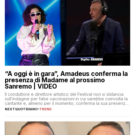
“A oggi è in gara”, Amadeus conferma la
presenza di Madame al prossimo
Sanremo | VIDEO
Il conduttore e direttore artistico del Festival non si sbilancia
sull’indagine per false vaccinazioni in cui sarebbe coinvolta la
cantante e, almeno per il momento, conferma la sua presenza
sul palco dell’Ariston
NEXTQUOTIDIANO
-
TREND