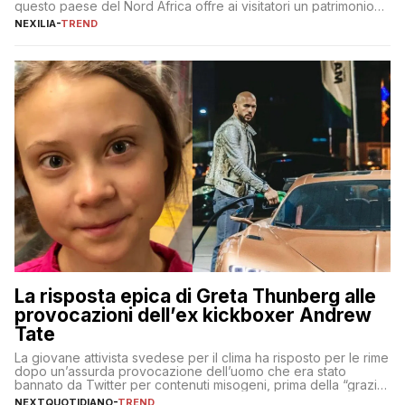
questo paese del Nord Africa offre ai visitatori un patrimonio
culturale unico al mondo. Attraverso i millenni, l’Egitto è stato il
NEXILIA
-
TREND
crocevia di grandi civiltà e culture, che hanno lasciato tracce
indelebili nella sua architettura, nelle tradizioni […]
La risposta epica di Greta Thunberg alle
provocazioni dell’ex kickboxer Andrew
Tate
La giovane attivista svedese per il clima ha risposto per le rime
dopo un’assurda provocazione dell’uomo che era stato
bannato da Twitter per contenuti misogeni, prima della “grazia”
di Elon Musk
NEXTQUOTIDIANO
-
TREND