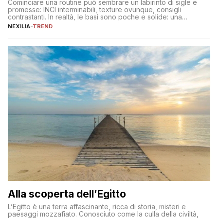
Cominciare una routine può sembrare un labirinto di sigle e
promesse: INCI interminabili, texture ovunque, consigli
contrastanti. In realtà, le basi sono poche e solide: una
detersione delicata che non impoverisce, un’idratazione
NEXILIA
-
TREND
calibrata con sieri e creme ben formulati, e la fotoprotezione
ogni mattina per preservare i progressi. Da qui si costruisce
tutto il resto. […]
Alla scoperta dell’Egitto
L’Egitto è una terra affascinante, ricca di storia, misteri e
paesaggi mozzafiato. Conosciuto come la culla della civiltà,