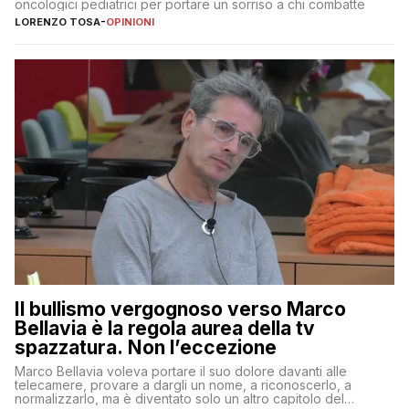
oncologici pediatrici per portare un sorriso a chi combatte
LORENZO TOSA
-
OPINIONI
Il bullismo vergognoso verso Marco
Bellavia è la regola aurea della tv
spazzatura. Non l’eccezione
Marco Bellavia voleva portare il suo dolore davanti alle
telecamere, provare a dargli un nome, a riconoscerlo, a
normalizzarlo, ma è diventato solo un altro capitolo del