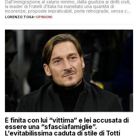
Dall’immigrazione al salario minimo, dalla giustizia ai diritti civili,
la leader di Fratelli d’Italia ha inanellato una quantità di
incorenze, proposte impraticabili, perle retrograde, senza che
nessuno – a destra come a sinistra – glielo abbia fatto notare
LORENZO TOSA
-
OPINIONI
È finita con lui “vittima” e lei accusata di
essere una “sfasciafamiglie”.
L’evitabilissima caduta di stile di Totti