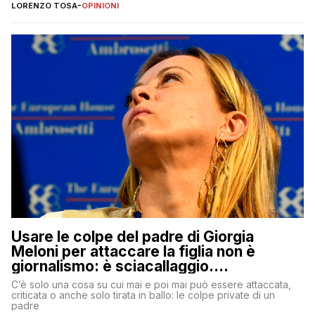
copione
LORENZO TOSA
-
OPINIONI
Usare le colpe del padre di Giorgia
Meloni per attaccare la figlia non è
giornalismo: è sciacallaggio.
Dimostriamo di essere diversi
C’è solo una cosa su cui mai e poi mai può essere attaccata,
criticata o anche solo tirata in ballo: le colpe private di un
padre