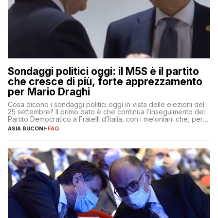
Sondaggi politici oggi: il M5S è il partito
che cresce di più, forte apprezzamento
per Mario Draghi
Cosa dicono i sondaggi politici oggi in vista delle elezioni del
25 settembre? Il primo dato è che continua l’inseguimento del
Partito Democratico a Fratelli d’Italia, con i meloniani che, però,
sembrano accumulare sempre più distacco affermandosi come
ASIA BUCONI
-
FAQ
primo partito con il 24% (+0,7% rispetto a fine luglio), un
punto davanti ai dem (al 23%). […]