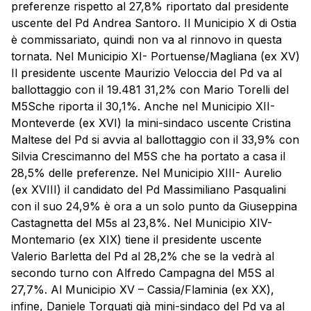
preferenze rispetto al 27,8% riportato dal presidente
uscente del Pd Andrea Santoro. Il Municipio X di Ostia
è commissariato, quindi non va al rinnovo in questa
tornata. Nel Municipio XI- Portuense/Magliana (ex XV)
Il presidente uscente Maurizio Veloccia del Pd va al
ballottaggio con il 19.481 31,2% con Mario Torelli del
M5Sche riporta il 30,1%. Anche nel Municipio XII-
Monteverde (ex XVI) la mini-sindaco uscente Cristina
Maltese del Pd si avvia al ballottaggio con il 33,9% con
Silvia Crescimanno del M5S che ha portato a casa il
28,5% delle preferenze. Nel Municipio XIII- Aurelio
(ex XVIII) il candidato del Pd Massimiliano Pasqualini
con il suo 24,9% è ora a un solo punto da Giuseppina
Castagnetta del M5s al 23,8%. Nel Municipio XIV-
Montemario (ex XIX) tiene il presidente uscente
Valerio Barletta del Pd al 28,2% che se la vedrà al
secondo turno con Alfredo Campagna del M5S al
27,7%. Al Municipio XV – Cassia/Flaminia (ex XX),
infine, Daniele Torquati già mini-sindaco del Pd va al