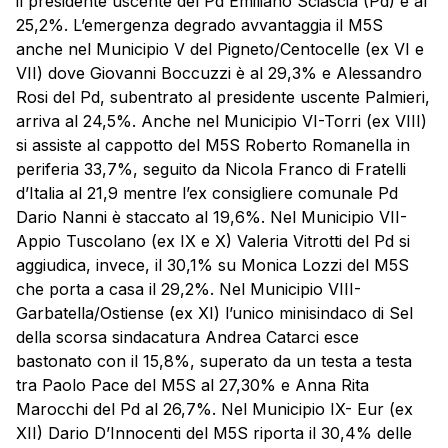
il presidente uscente del Pd Emiliano Sciascia (Pd) è al
25,2%. L’emergenza degrado avvantaggia il M5S
anche nel Municipio V del Pigneto/Centocelle (ex VI e
VII) dove Giovanni Boccuzzi è al 29,3% e Alessandro
Rosi del Pd, subentrato al presidente uscente Palmieri,
arriva al 24,5%. Anche nel Municipio VI-Torri (ex VIII)
si assiste al cappotto del M5S Roberto Romanella in
periferia 33,7%, seguito da Nicola Franco di Fratelli
d’Italia al 21,9 mentre l’ex consigliere comunale Pd
Dario Nanni è staccato al 19,6%. Nel Municipio VII-
Appio Tuscolano (ex IX e X) Valeria Vitrotti del Pd si
aggiudica, invece, il 30,1% su Monica Lozzi del M5S
che porta a casa il 29,2%. Nel Municipio VIII-
Garbatella/Ostiense (ex XI) l’unico minisindaco di Sel
della scorsa sindacatura Andrea Catarci esce
bastonato con il 15,8%, superato da un testa a testa
tra Paolo Pace del M5S al 27,30% e Anna Rita
Marocchi del Pd al 26,7%. Nel Municipio IX- Eur (ex
XII) Dario D’Innocenti del M5S riporta il 30,4% delle