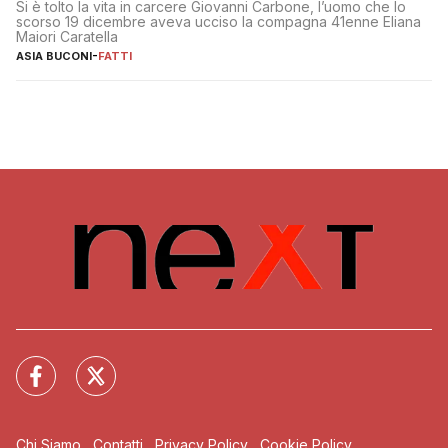
Si è tolto la vita in carcere Giovanni Carbone, l’uomo che lo
scorso 19 dicembre aveva ucciso la compagna 41enne Eliana
Maiori Caratella
ASIA BUCONI
-
FATTI
Chi Siamo
Contatti
Privacy Policy
Cookie Policy