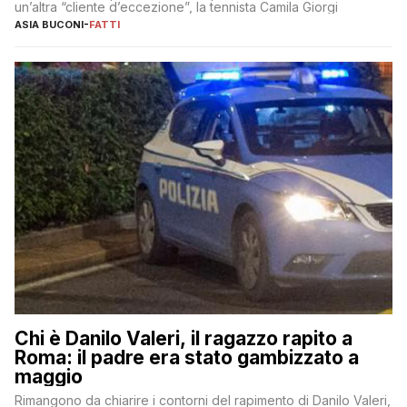
un’altra “cliente d’eccezione”, la tennista Camila Giorgi
ASIA BUCONI
-
FATTI
Chi è Danilo Valeri, il ragazzo rapito a
Roma: il padre era stato gambizzato a
maggio
Rimangono da chiarire i contorni del rapimento di Danilo Valeri,