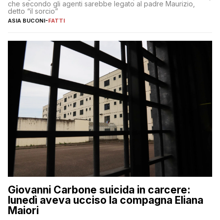
che secondo gli agenti sarebbe legato al padre Maurizio,
detto “il sorcio”
ASIA BUCONI
-
FATTI
Giovanni Carbone suicida in carcere:
lunedì aveva ucciso la compagna Eliana
Maiori