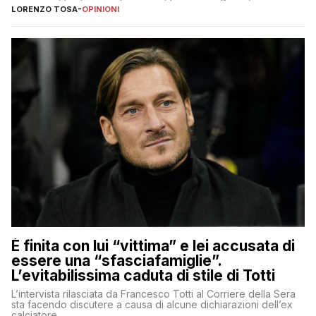
nessuno – a destra come a sinistra – glielo abbia fatto notare
LORENZO TOSA
-
OPINIONI
È finita con lui “vittima” e lei accusata di
essere una “sfasciafamiglie”.
L’evitabilissima caduta di stile di Totti
L’intervista rilasciata da Francesco Totti al Corriere della Sera
sta facendo discutere a causa di alcune dichiarazioni dell’ex
calciatore