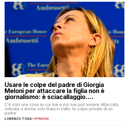
Usare le colpe del padre di Giorgia
Meloni per attaccare la figlia non è
giornalismo: è sciacallaggio.
Dimostriamo di essere diversi
C’è solo una cosa su cui mai e poi mai può essere attaccata,
criticata o anche solo tirata in ballo: le colpe private di un
padre
LORENZO TOSA
-
OPINIONI