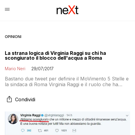
OPINIONI
La strana logica di Virginia Raggi su chi ha
scongiurato il blocco dell'acqua a Roma
Mario Neri
29/07/2017
Bastano due tweet per definire il MoVimento 5 Stelle e
la sindaca di Roma Virginia Raggi e il ruolo che ha
svolto nella farsa alla romana dell’acqua razionata a
Roma insieme al ministro Galletti e al governatore
Condividi
Zingaretti. Nel primo di ieri la sindaca sosteneva che
fosse “intollerabile che Roma venga privata
dell’acqua” e diceva […]