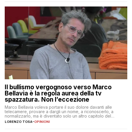
Il bullismo vergognoso verso Marco
Bellavia è la regola aurea della tv
spazzatura. Non l’eccezione
Marco Bellavia voleva portare il suo dolore davanti alle
telecamere, provare a dargli un nome, a riconoscerlo, a
normalizzarlo, ma è diventato solo un altro capitolo del
copione
LORENZO TOSA
-
OPINIONI