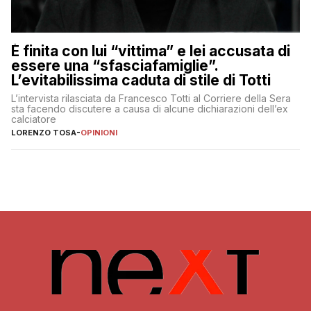
È finita con lui “vittima” e lei accusata di
essere una “sfasciafamiglie”.
L’evitabilissima caduta di stile di Totti
L’intervista rilasciata da Francesco Totti al Corriere della Sera
sta facendo discutere a causa di alcune dichiarazioni dell’ex
calciatore
LORENZO TOSA
-
OPINIONI