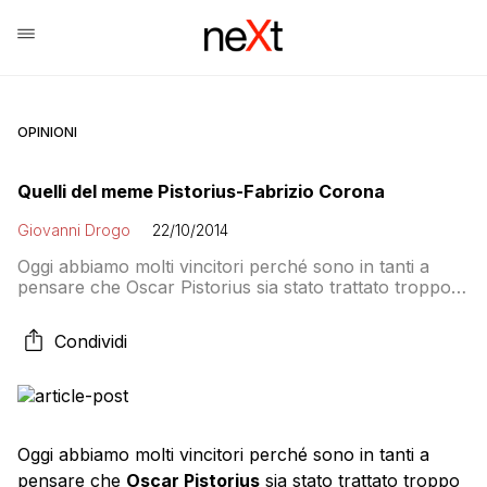
OPINIONI
Quelli del meme Pistorius-Fabrizio Corona
Giovanni Drogo
22/10/2014
Oggi abbiamo molti vincitori perché sono in tanti a
pensare che Oscar Pistorius sia stato trattato troppo
bene dal tribunale di Pretoria, ma non quello in
Sudafrica, probabilmente quello in provincia di
Condividi
Agrigento. Quelli della pagina Adesso fuori dai coglioni
hanno le idee chiare e non ci stanno mica a farsi
prendere per i fondelli dalla solita […]
Oggi abbiamo molti vincitori perché sono in tanti a
pensare che
Oscar Pistorius
sia stato trattato troppo