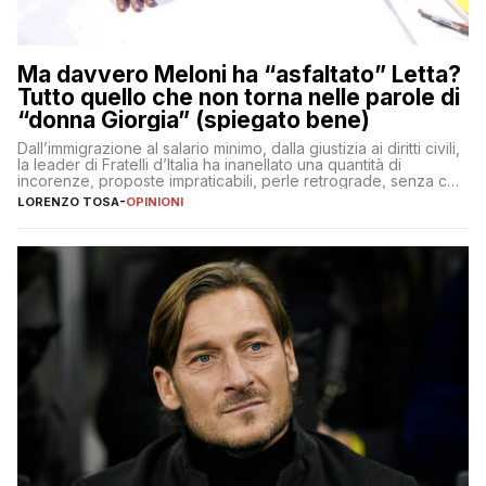
Ma davvero Meloni ha “asfaltato” Letta?
Tutto quello che non torna nelle parole di
“donna Giorgia” (spiegato bene)
Dall’immigrazione al salario minimo, dalla giustizia ai diritti civili,
la leader di Fratelli d’Italia ha inanellato una quantità di
incorenze, proposte impraticabili, perle retrograde, senza che
nessuno – a destra come a sinistra – glielo abbia fatto notare
LORENZO TOSA
-
OPINIONI