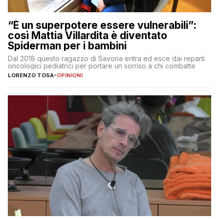
“È un superpotere essere vulnerabili”:
così Mattia Villardita è diventato
Spiderman per i bambini
Dal 2018 questo ragazzo di Savona entra ed esce dai reparti
oncologici pediatrici per portare un sorriso a chi combatte
LORENZO TOSA
-
OPINIONI