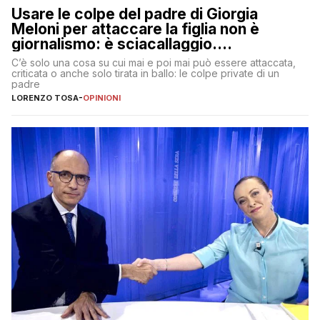
Usare le colpe del padre di Giorgia
Meloni per attaccare la figlia non è
giornalismo: è sciacallaggio.
Dimostriamo di essere diversi
C’è solo una cosa su cui mai e poi mai può essere attaccata,
criticata o anche solo tirata in ballo: le colpe private di un
padre
LORENZO TOSA
-
OPINIONI