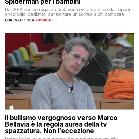
Spiderman per i bambini
Dal 2018 questo ragazzo di Savona entra ed esce dai reparti
oncologici pediatrici per portare un sorriso a chi combatte
LORENZO TOSA
-
OPINIONI
Il bullismo vergognoso verso Marco
Bellavia è la regola aurea della tv
spazzatura. Non l’eccezione
Marco Bellavia voleva portare il suo dolore davanti alle