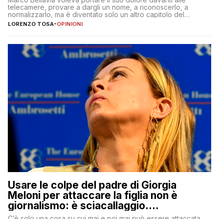
telecamere, provare a dargli un nome, a riconoscerlo, a
normalizzarlo, ma è diventato solo un altro capitolo del
copione
LORENZO TOSA
-
OPINIONI
Usare le colpe del padre di Giorgia
Meloni per attaccare la figlia non è
giornalismo: è sciacallaggio.
Dimostriamo di essere diversi
C’è solo una cosa su cui mai e poi mai può essere attaccata,