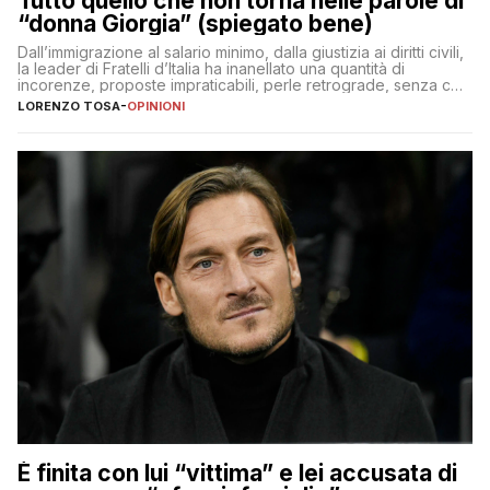
Tutto quello che non torna nelle parole di
“donna Giorgia” (spiegato bene)
Dall’immigrazione al salario minimo, dalla giustizia ai diritti civili,
la leader di Fratelli d’Italia ha inanellato una quantità di
incorenze, proposte impraticabili, perle retrograde, senza che
nessuno – a destra come a sinistra – glielo abbia fatto notare
LORENZO TOSA
-
OPINIONI
È finita con lui “vittima” e lei accusata di