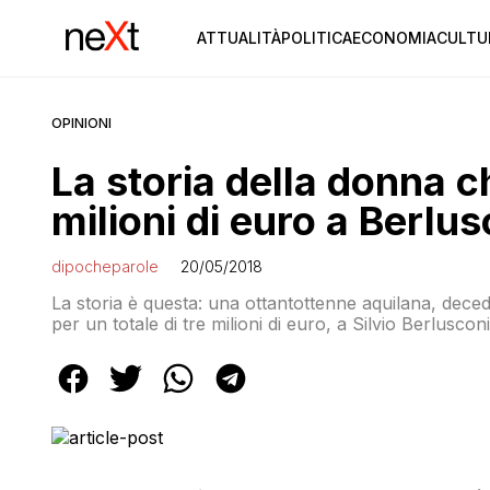
ATTUALITÀ
POLITICA
ECONOMIA
CULTU
OPINIONI
La storia della donna ch
milioni di euro a Berlus
dipocheparole
20/05/2018
La storia è questa: una ottantottenne aquilana, deceduta
per un totale di tre milioni di euro, a Silvio Berlusco
ed è stata resa nota dall’avvocato Andrea Ferrari con