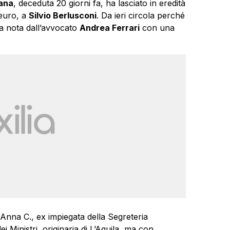
ana
, deceduta 20 giorni fa, ha lasciato in eredità
i euro, a
Silvio Berlusconi
. Da ieri circola perché
a nota dall’avvocato
Andrea Ferrari
con una
a Anna C., ex impiegata della Segreteria
i Ministri, originaria di L’Aquila, ma con