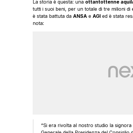
La storia è questa: una
ottantottenne aquil
tutti i suoi beni, per un totale di tre milioni d
è stata battuta da
ANSA
e
AGI
ed è stata res
nota:
“Si era rivolta al nostro studio la signor
Generale della Presidenza del Consiglio de