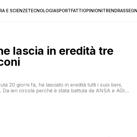
RA E SCIENZE
TECNOLOGIA
SPORT
FATTI
OPINIONI
TREND
RASSEGN
e lascia in eredità tre
coni
 20 giorni fa, ha lasciato in eredità tutti i suoi beni,
ni. Da ieri circola perché è stata battuta da ANSA e AGI
 una nota: “Si era rivolta […]