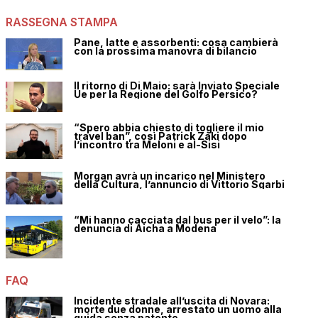
RASSEGNA STAMPA
Pane, latte e assorbenti: cosa cambierà
con la prossima manovra di bilancio
Il ritorno di Di Maio: sarà Inviato Speciale
Ue per la Regione del Golfo Persico?
“Spero abbia chiesto di togliere il mio
travel ban”, così Patrick Zaki dopo
l’incontro tra Meloni e al-Sisi
Morgan avrà un incarico nel Ministero
della Cultura, l’annuncio di Vittorio Sgarbi
“Mi hanno cacciata dal bus per il velo”: la
denuncia di Aicha a Modena
FAQ
Incidente stradale all’uscita di Novara:
morte due donne, arrestato un uomo alla
guida senza patente