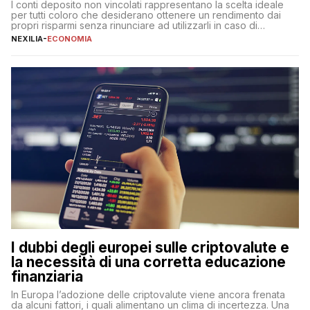
I conti deposito non vincolati rappresentano la scelta ideale
per tutti coloro che desiderano ottenere un rendimento dai
propri risparmi senza rinunciare ad utilizzarli in caso di
necessità. A differenza delle forme vincolate tradizionali,
NEXILIA
-
ECONOMIA
questa tipologia consente di accedere alle somme versate in
qualsiasi momento, offrendo un equilibrio tra sicurezza,
flessibilità e rendimento. Come funzionano […]
I dubbi degli europei sulle criptovalute e
la necessità di una corretta educazione
finanziaria
In Europa l’adozione delle criptovalute viene ancora frenata
da alcuni fattori, i quali alimentano un clima di incertezza. Una