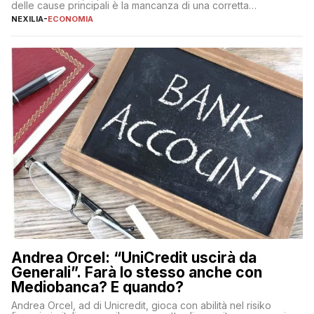
delle cause principali è la mancanza di una corretta
educazione finanziaria, che impedisce ad una larga parte della
NEXILIA
-
ECONOMIA
popolazione di comprendere in modo adeguato il
funzionamento e le implicazioni di questi asset digitali. Dubbi
sulle criptovalute: […]
Andrea Orcel: “UniCredit uscirà da
Generali”. Farà lo stesso anche con
Mediobanca? E quando?
Andrea Orcel, ad di Unicredit, gioca con abilità nel risiko