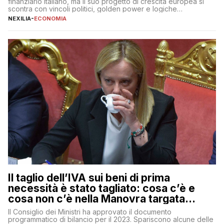
finanziario italiano, ma il suo progetto di crescita europea si
scontra con vincoli politici, golden power e logiche
protezionistiche. Orcel e la mossa su Generali Andrea Orcel,
NEXILIA
-
ECONOMIA
ad di Unicredit, continua a sorprendere per la sua capacità di
muoversi con decisione in un contesto finanziario […]
Il taglio dell’IVA sui beni di prima
necessità è stato tagliato: cosa c’è e
cosa non c’è nella Manovra targata
Meloni
Il Consiglio dei Ministri ha approvato il documento
programmatico di bilancio per il 2023. Spariscono alcune delle