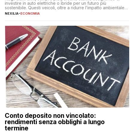
investire in auto elettriche o ibride per un futuro più
sostenibile. Questi veicoli, oltre a ridurre l’impatto ambientale,
offrono vantaggi economici a lungo termine, come minori costi
NEXILIA
-
ECONOMIA
di gestione e benefici fiscali. Tuttavia, l’acquisto di un’auto
nuova rappresenta un impegno finanziario significativo. Come
fare se non […]
Conto deposito non vincolato:
rendimenti senza obblighi a lungo
termine