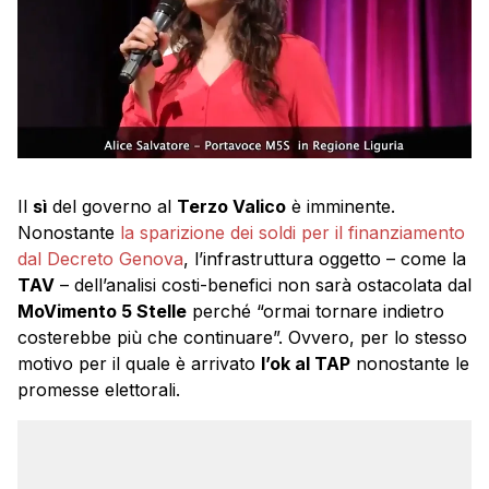
Il
sì
del governo al
Terzo Valico
è imminente.
Nonostante
la sparizione dei soldi per il finanziamento
dal Decreto Genova
, l’infrastruttura oggetto – come la
TAV
– dell’analisi costi-benefici non sarà ostacolata dal
MoVimento 5 Stelle
perché “ormai tornare indietro
costerebbe più che continuare”. Ovvero, per lo stesso
motivo per il quale è arrivato
l’ok al TAP
nonostante le
promesse elettorali.