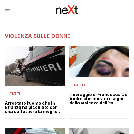
VIOLENZA SULLE DONNE
FATTI
FATTI
Il coraggio di Francesca De
André che mostra i segni
della violenza dell’ex
Arrestato l’uomo che in
compagno
Brianza ha picchiato con
una caffettiera la moglie
davanti ai figli di 12 e 13 anni