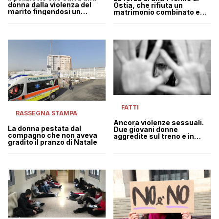
donna dalla violenza del
Ostia, che rifiuta un
marito fingendosi un
matrimonio combinato e
fattorino delle pizze
denuncia i genitori
FATTI
RASSEGNA STAMPA
Ancora violenze sessuali.
La donna pestata dal
Due giovani donne
compagno che non aveva
aggredite sul treno e in
gradito il pranzo di Natale
stazione nel Varesotto