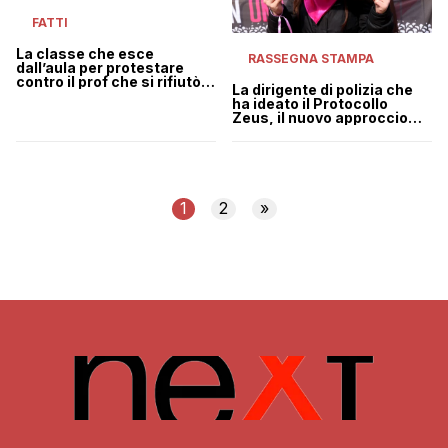
FATTI
La classe che esce
RASSEGNA STAMPA
dall’aula per protestare
contro il prof che si rifiutò
La dirigente di polizia che
di fare lezione agli studenti
ha ideato il Protocollo
maschi in gonna
Zeus, il nuovo approccio
per combattere la violenza
sulle donne
1
2
»