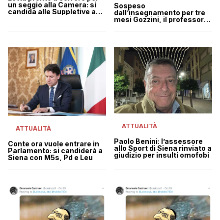
un seggio alla Camera: si
Sospeso
candida alle Suppletive a
dall’insegnamento per tre
Siena?
mesi Gozzini, il professore
che insultò Giorgia Meloni
ATTUALITÀ
ATTUALITÀ
Paolo Benini: l’assessore
Conte ora vuole entrare in
allo Sport di Siena rinviato a
Parlamento: si candiderà a
giudizio per insulti omofobi
Siena con M5s, Pd e Leu