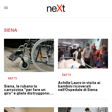
SIENA
FATTI
FATTI
Achille Lauro in visita ai
bambini ricoverati
Siena, le rubano la
nell’Ospedale di Siena
carrozzina “per fare un
giro” e gliela distruggono:
“Mi avete spezzato le
gambe”